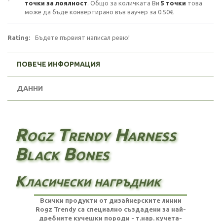
точки за лоялност
. Общо за количката Ви
5
точки
това
може да бъде конвертирано във ваучер за
0.50€
.
Rating:
Бъдете първият написал ревю!
ПОВЕЧЕ ИНФОРМАЦИЯ
ДАННИ
Rogz Trendy Harness
Black Bones
Класически нагръдник
Всички продукти от дизайнерските линии
Rogz Trendy са специално създадени за най-
дребните кучешки породи - т.нар. кучета-