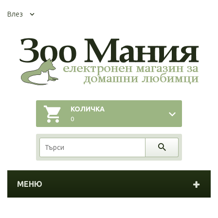
Влез
КОЛИЧКА
0
МЕНЮ