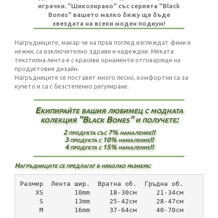
играчки. "Шикозирано" със серията "Black
Bones" вашето малко бижу ще бъде
звездата на всеки моден подиум!
Нагръдниците, макар че на пръв поглед изглеждат фини и
нежни, са изключително здрави и надеждни. Меката
текстилна лента е с красиви орнаменти отговарящи на
продуктовия дизайн.
Нагръдниците се поставят много лесно, комфортни са за
кучето и са с безстепенно регулиране.
Екипирайте вашия любимец с модната
колекция "Black Bones" и получете:
2 продукта със 7% намаление!!
3 продукта с 10% намаление!!
4 продукта с 15% намаление!!
Нагръдниците се предлагат в няколко размера:
Размер  Лента шир.  Вратна об.  Гръдна об.
    XS        10mm     18-30см     21-34см
     S        13mm     25-42см     28-47см
     М        16mm     37-64см     40-70см