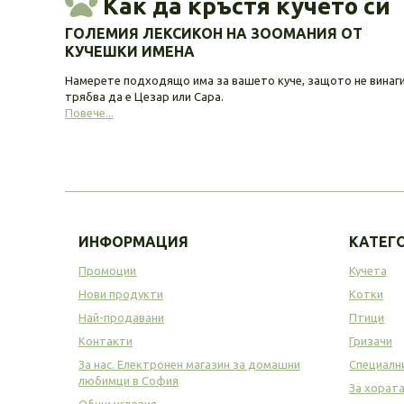
Как да кръстя кучето си
ГОЛЕМИЯ ЛЕКСИКОН НА ЗООМАНИЯ ОТ
КУЧЕШКИ ИМЕНА
Намерете подходящо има за вашето куче, защото не винаг
трябва да е Цезар или Сара.
Повече...
ИНФОРМАЦИЯ
КАТЕГ
Промоции
Кучета
Нови продукти
Котки
Най-продавани
Птици
Контакти
Гризачи
За нас. Електронен магазин за домашни
Специалн
любимци в София
За хорат
Общи условия