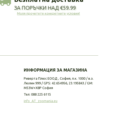
ЗА ПОРЪЧКИ НАД €59.99
Моля прочетете конкретните условия!
ИНФОРМАЦИЯ ЗА МАГАЗИНА
Риверта Плюс ЕООД , София, п.к. 1000 / в.з.
Люлин 999 / GPS: 42.654956, 23.195843 / GM:
M53W+X8P София
Тел:
088 225 6115
info_AT_zoomania.eu