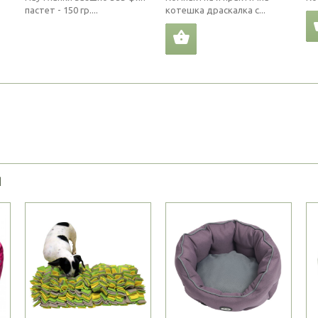
пастет - 150 гр....
котешка драскалка с...
Я