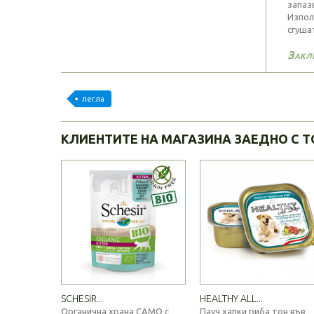
запаз
Изпол
сгуша
Закл
легла
КЛИЕНТИТЕ НА МАГАЗИНА ЗАЕДНО С Т
SCHESIR...
HEALTHY ALL...
Органична храна САМО с
Пауч хапки риба тон във