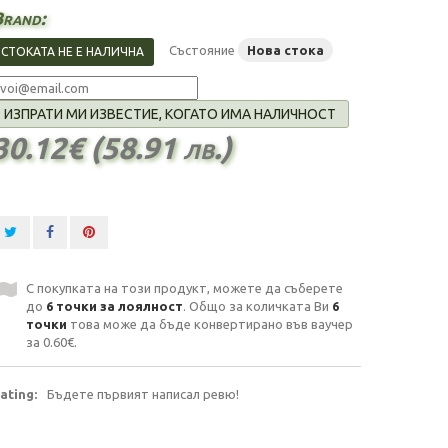
rand:
Състояние
Нова стока
СТОКАТА НЕ Е НАЛИЧНА
ИЗПРАТИ МИ ИЗВЕСТИЕ, КОГАТО ИМА НАЛИЧНОСТ
30.12€ (58.91 лв.)
С покупката на този продукт, можете да съберете
до
6
точки за лоялност
. Общо за количката Ви
6
точки
това може да бъде конвертирано във ваучер
за
0.60€
.
ating:
Бъдете първият написал ревю!