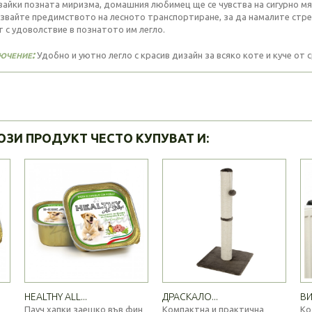
вайки позната миризма, домашния любимец ще се чувства на сигурно мя
звайте предимството на лесното транспортиране, за да намалите стре
т с удоволствие в познатото им легло.
ючение:
Удобно и уютно легло с красив дизайн за всяко коте и куче от 
ОЗИ ПРОДУКТ ЧЕСТО КУПУВАТ И:
HEALTHY ALL...
ДРАСКАЛО...
ВИ
Пауч хапки заешко във фин
Компактна и практична
Ко