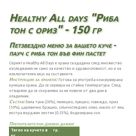
Healthy All days "Риба
тон с ориз" - 150 гр
Петзвездно меню за вашето куче -
пауч с риба тон във фин пастет
Серията Healthy All Days е храна създадена след множество
изследвания не само за качество и здравословност, но и за
изключителен вкус на съставките.
Инструкции за хранене:
Готова за употреба консервирана
кучешка храна. Да се сервира на стайна температура. След
отваряне да се съхранява за не повече от два дни в
хладилник.
Състав:
бяла туна (26%), пилешко, пуешко, говеждо, ориз
(10%), царевично брашно, слънчогледово олио, масло от лен,
екстра върджин зехтин (0.25%), йодизирана сол.
Препоръчителни дневни дажби:
Тегло на кучето в
гр.
кг