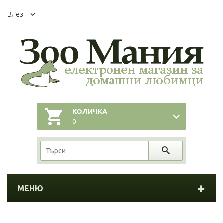
Влез
КОЛИЧКА
0
МЕНЮ