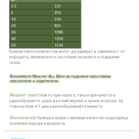
2.5
225
5
350
10
530
20
825
30
1090
40
1350
50
1530
Конкретните количества могат да варират в зависимост от
породата, физическото състояние на кучето и годишния
сезон.
Консервите Healthy All Days не съдържат изкуствени
овкусители и оцветители.
Нашият съвет:
Както при хората, така и при кучетата
еднообразието, дори да е най-вкусната храна, втръсва. За
това на поне 4-5 дни разнообразявайте менюто.
Заключение:
Кучешка храна с премиум качество подходяща
за всички породи и възрасти.