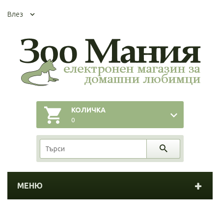
Влез
КОЛИЧКА
0
МЕНЮ