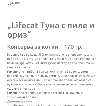
ДАННИ
„Lifecat Туна с пиле и
ориз“
Консерва за котки – 170 гр.
Рецепта съдържаща 38% вкусни парченца червено месо от
риба тон, 9% истинско пилешко месо и 6% ориз. Сервирана в
паничка храната е истинска гурме наслада за окото и то не
само на котето.
Пилешкото и рибата тон са носители на бързоусвоими
протеини, мазнини, ценни витамини, минерали и незаменими
омега мастни киселини – точно такава храна, от която се
нуждае всяка котка. Оризът е източник на лесносмилаем и
усвоим въглехидрат.
Пилешкото гарантирано не е от животни хранени с
хормонални добавки.
Дневни дажби:
Дребни породи и малки котета – ¼ консерва дневно;