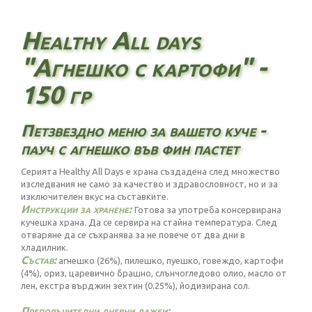
Healthy All days
"Агнешко с картофи" -
150 гр
Петзвездно меню за вашето куче -
пауч с агнешко във фин пастет
Серията Healthy All Days е храна създадена след множество
изследвания не само за качество и здравословност, но и за
изключителен вкус на съставките.
Инструкции за хранене:
Готова за употреба консервирана
кучешка храна. Да се сервира на стайна температура. След
отваряне да се съхранява за не повече от два дни в
хладилник.
Състав:
агнешко (26%), пилешко, пуешко, говеждо, картофи
(4%), ориз, царевично брашно, слънчогледово олио, масло от
лен, екстра върджин зехтин (0.25%), йодизирана сол.
Препоръчителни дневни дажби: