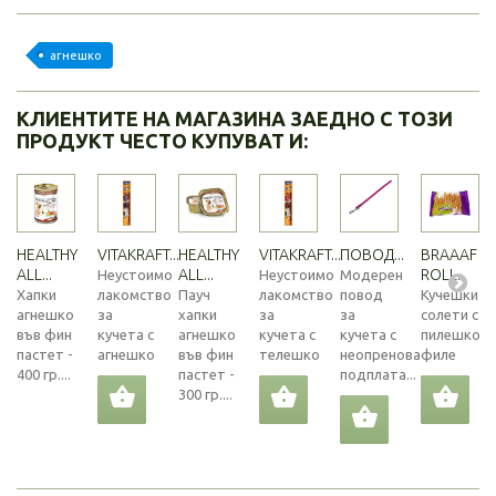
агнешко
КЛИЕНТИТЕ НА МАГАЗИНА ЗАЕДНО С ТОЗИ
ПРОДУКТ ЧЕСТО КУПУВАТ И:
HEALTHY
VITAKRAFT...
HEALTHY
VITAKRAFT...
ПОВОД...
BRAAAF
ALL...
ALL...
ROLL...
Неустоимо
Неустоимо
Модерен
Хапки
лакомство
Пауч
лакомство
повод
Кучешки
агнешко
за
хапки
за
за
солети с
във фин
кучета с
агнешко
кучета с
кучета с
пилешко
пастет -
агнешко
във фин
телешко
неопренова
филе
400 гр....
пастет -
подплата...
300 гр....