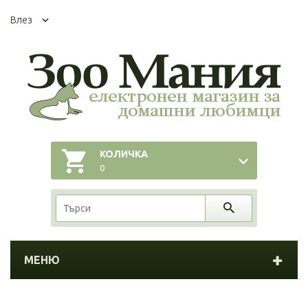
Влез
КОЛИЧКА
0
МЕНЮ