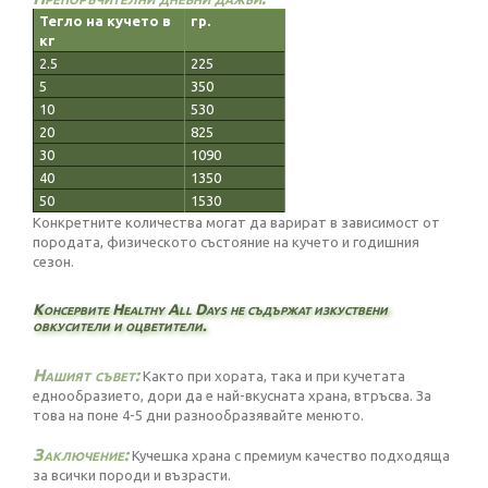
Тегло на кучето в
гр.
кг
2.5
225
5
350
10
530
20
825
30
1090
40
1350
50
1530
Конкретните количества могат да варират в зависимост от
породата, физическото състояние на кучето и годишния
сезон.
Консервите Healthy All Days не съдържат изкуствени
овкусители и оцветители.
Нашият съвет:
Както при хората, така и при кучетата
еднообразието, дори да е най-вкусната храна, втръсва. За
това на поне 4-5 дни разнообразявайте менюто.
Заключение:
Кучешка храна с премиум качество подходяща
за всички породи и възрасти.