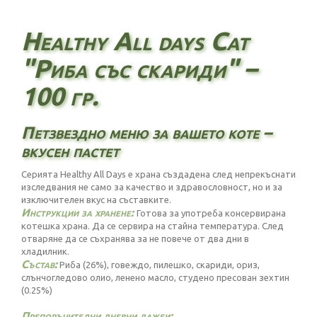
Healthy All days Cat
"Риба със скариди" –
100 гр.
Петзвездно меню за вашето коте –
вкусен пастет
Серията Healthy All Days е храна създадена след непрекъснати
изследвания не само за качество и здравословност, но и за
изключителен вкус на съставките.
Инструкции за хранене:
Готова за употреба консервирана
котешка храна. Да се сервира на стайна температура. След
отваряне да се съхранява за не повече от два дни в
хладилник.
Състав:
Риба (26%), говеждо, пилешко, скариди, ориз,
слънчогледово олио, ленено масло, студено пресован зехтин
(0.25%)
Препоръчителни дневни дажби: