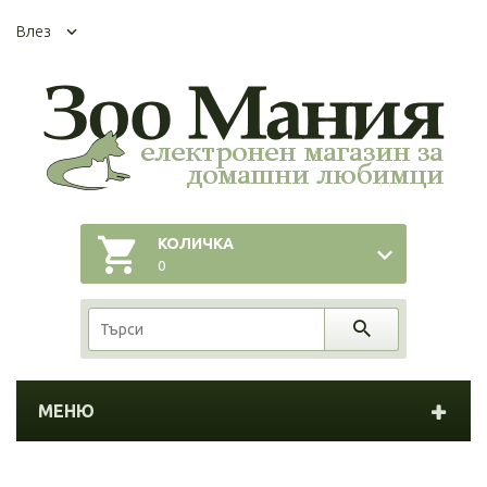
Влез
КОЛИЧКА
0
МЕНЮ