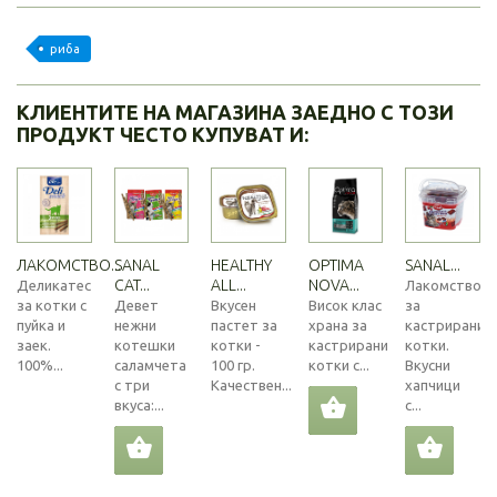
риба
КЛИЕНТИТЕ НА МАГАЗИНА ЗАЕДНО С ТОЗИ
ПРОДУКТ ЧЕСТО КУПУВАТ И:
ЛАКОМСТВО...
SANAL
HEALTHY
OPTIMA
SANAL...
CAT...
ALL...
NOVA...
Деликатес
Лакомство
за котки с
Девет
Вкусен
Висок клас
за
пуйка и
нежни
пастет за
храна за
кастрирани
заек.
котешки
котки -
кастрирани
котки.
100%...
саламчета
100 гр.
котки с...
Вкусни
с три
Качествен...
хапчици
вкуса:...
с...