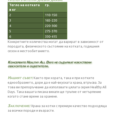
Тегло на котката
гр.
в кг
2
110-150
3
165-220
4
220-300
5
275-370
6
330-415
Конкретните количества могат да варират в зависимост от
породата, физическото състояние на котката, годишния
сезон и местообитанието.
Консервите Healthy All Days не съдържат изкуствени
овкусители и оцветители.
Нашият съвет:
Както при хората, така и при котките
еднообразието, дори да е най-вкусната храна, втръсва. За
това ви препоръчваме да използвате цялата серия Healthy All
Days. Така вашата писана винаги ще тръпне от нетърпение
когато стане време за хранене.
Заключение:
Храна за котки с премиум качество подходяща
за всички породи и възрасти.