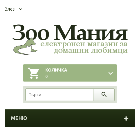
Влез
КОЛИЧКА
0
МЕНЮ