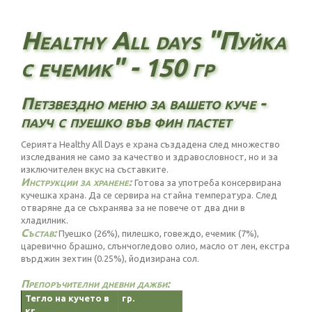
Healthy All days "Пуйка
с ечемик" - 150 гр
Петзвездно меню за вашето куче -
пауч с пуешко във фин пастет
Серията Healthy All Days е храна създадена след множество
изследвания не само за качество и здравословност, но и за
изключителен вкус на съставките.
Инструкции за хранене:
Готова за употреба консервирана
кучешка храна. Да се сервира на стайна температура. След
отваряне да се съхранява за не повече от два дни в
хладилник.
Състав:
Пуешко (26%), пилешко, говеждо, ечемик (7%),
царевично брашно, слънчогледово олио, масло от лен, екстра
върджин зехтин (0.25%), йодизирана сол.
Препоръчителни дневни дажби:
Тегло на кучето в
гр.
кг