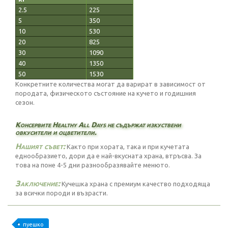
2.5
225
5
350
10
530
20
825
30
1090
40
1350
50
1530
Конкретните количества могат да варират в зависимост от
породата, физическото състояние на кучето и годишния
сезон.
Консервите Healthy All Days не съдържат изкуствени
овкусители и оцветители.
Нашият съвет:
Както при хората, така и при кучетата
еднообразието, дори да е най-вкусната храна, втръсва. За
това на поне 4-5 дни разнообразявайте менюто.
Заключение:
Кучешка храна с премиум качество подходяща
за всички породи и възрасти.
пуешко