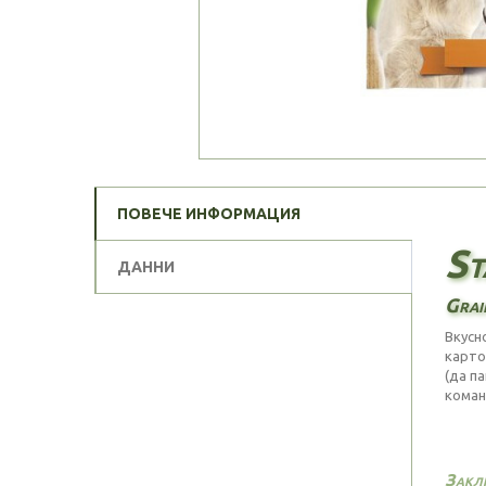
ПОВЕЧЕ ИНФОРМАЦИЯ
St
ДАННИ
Grai
Вкусн
карто
(да п
коман
Закл