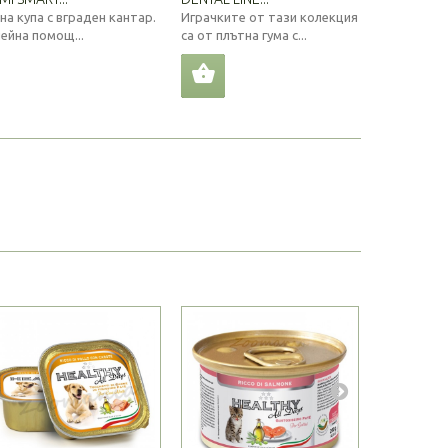
на купа с вграден кантар.
Играчките от тази колекция
Дентално 
нейна помощ...
са от плътна гума с...
кучета 5-10