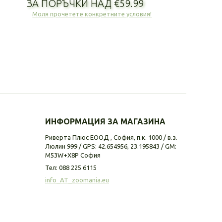
ЗА ПОРЪЧКИ НАД €59.99
Моля прочетете конкретните условия!
ИНФОРМАЦИЯ ЗА МАГАЗИНА
Риверта Плюс ЕООД , София, п.к. 1000 / в.з.
Люлин 999 / GPS: 42.654956, 23.195843 / GM:
M53W+X8P София
Тел:
088 225 6115
info_AT_zoomania.eu