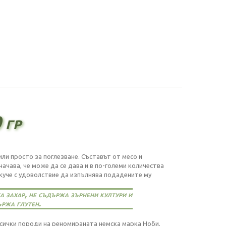
 гр
ли просто за поглезване. Съставът от месо и
чава, че може да се дава и в по-големи количества
 куче с удоволствие да изпълнява подадените му
 захар, не съдържа зърнени култури и
ржа глутен.
всички породи на реномираната немска марка Ноби.