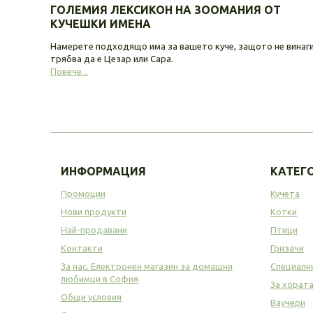
ГОЛЕМИЯ ЛЕКСИКОН НА ЗООМАНИЯ ОТ
КУЧЕШКИ ИМЕНА
Намерете подходящо има за вашето куче, защото не винаг
трябва да е Цезар или Сара.
Повече...
ИНФОРМАЦИЯ
КАТЕГ
Промоции
Кучета
Нови продукти
Котки
Най-продавани
Птици
Контакти
Гризачи
За нас. Електронен магазин за домашни
Специалн
любимци в София
За хорат
Общи условия
Ваучери