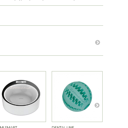
MI SMART...
DENTAL LINE...
VITAKRAFT..