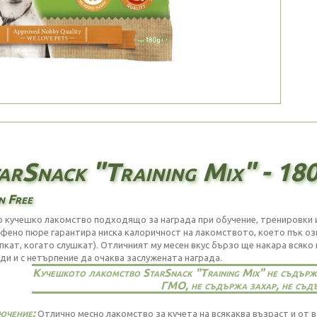
arSnack "Training Mix" - 180
n Free
о кучешко лакомство подходящо за награда при обучение, тренировки и
фено пюре гарантира ниска калоричност на лакомството, което пък озна
апкат, когато слушкат). Отличният му месен вкус бързо ще накара всяко
ди и с нетърпение да очаква заслужената награда.
Кучешкото лакомство StarSnack "Training Mix" не съдържа
ГМО, не съдържа захар, не съдъ
ючение:
Отлично месно лакомство за кучета на всякаква възраст и от 