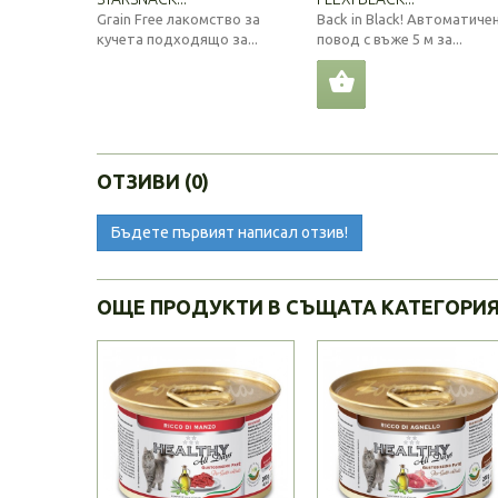
Grain Free лакомство за
Back in Black! Автоматиче
кучета подходящо за...
повод с въже 5 м за...
ОТЗИВИ (0)
Бъдете първият написал отзив!
ОЩЕ ПРОДУКТИ В СЪЩАТА КАТЕГОРИ