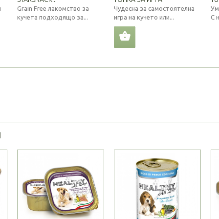
н
Grain Free лакомство за
Чудесна за самостоятелна
Ум
кучета подходящо за...
игра на кучето или...
С 
Я