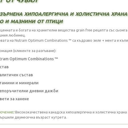
зърнена хипоалергична и холистична храна 
о и мазнини от птици
ценната и богата на хранителни вещества grain free рецепта със сьомга
ния любимец.
овата на Nutram Optimum Combinations ™ са къдраво зеле + мента и къпи
мация (кликенте за разгъване):
ram Optimum Combinations ™
став
алитичен състав
тамини и минерали
епоръчителни дневни дажби
ети за ханене
ючение:
Висококачествена канадска хипоалергична и холистична храна 
вършили двумесечна възраст кутрета.