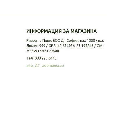
ИНФОРМАЦИЯ ЗА МАГАЗИНА
Риверта Плюс ЕООД , София, п.к. 1000 / в.з.
Люлин 999 / GPS: 42.654956, 23.195843 / GM:
M53W+X8P София
Тел:
088 225 6115
info_AT_zoomania.eu