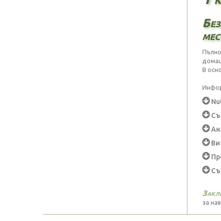
Без
мес
Пълно
домаш
В осн
Инфор
Nut
Съ
Ан
Ви
Пр
Съв
Закл
за на