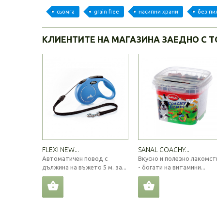
сьомга
grain free
насипни храни
без пи
КЛИЕНТИТЕ НА МАГАЗИНА ЗАЕДНО С Т
FLEXI NEW...
SANAL COACHY...
Автоматичен повод с
Вкусно и полезно лакомст
дължина на въжето 5 м. за...
- богати на витамини...