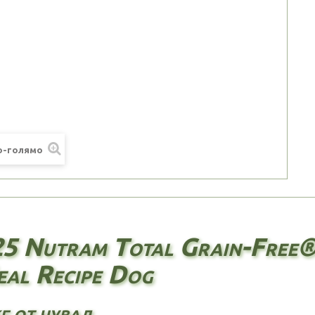
по-голямо
5 Nutram Total Grain-Free®
al Recipe Dog
кг от чувал