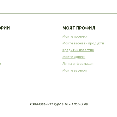
ОРИИ
МОЯТ ПРОФИЛ
Моите поръчки
Моите върнати продукти
Кредитни известия
Моите адреси
и
Лична информация
а
Моите ваучери
Използваният курс е 1€ = 1.95583 лв