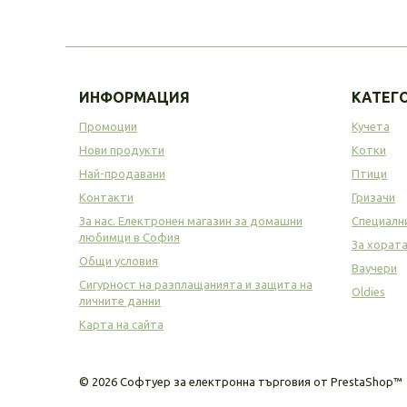
ИНФОРМАЦИЯ
КАТЕГ
Промоции
Кучета
Нови продукти
Котки
Най-продавани
Птици
Контакти
Гризачи
За нас. Електронен магазин за домашни
Специалн
любимци в София
За хорат
Общи условия
Ваучери
Сигурност на разплащанията и защита на
Oldies
личните данни
Карта на сайта
©
2026
Софтуер за електронна търговия от PrestaShop™