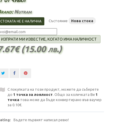
Brand:
Nutram
Състояние
Нова стока
СТОКАТА НЕ Е НАЛИЧНА
ИЗПРАТИ МИ ИЗВЕСТИЕ, КОГАТО ИМА НАЛИЧНОСТ
7.67€ (15.00 лв.)
С покупката на този продукт, можете да съберете
до
1
точка за лоялност
. Общо за количката Ви
1
точка
това може да бъде конвертирано във ваучер
за
0.10€
.
ating:
Бъдете първият написал ревю!