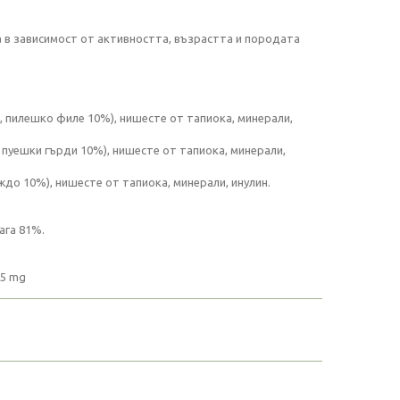
а в зависимост от активността, възрастта и породата
, пилешко филе 10%), нишесте от тапиока, минерали,
 пуешки гърди 10%), нишесте от тапиока, минерали,
ждо 10%), нишесте от тапиока, минерали, инулин.
ага 81%.
45 mg