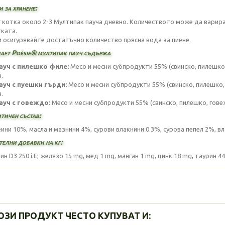
 за хранене:
кг котка около 2-3 Мултипак пауча дневно. Количеството може да варир
тката.
и осигурявайте достатъчно количество прясна вода за пиене.
raft Poésie® мултипак пауч съдържа
пауч с пилешко филе:
Месо и месни субпродукти 55% (свинско, пилешко
.
пауч с пуешки гърди:
Месо и месни субпродукти 55% (свинско, пилешко,
.
пауч с говеждо:
Месо и месни субпродукти 55% (свинско, пилешко, гове
тичен състав:
ини 10%, масла и мазнини 4%, сурови влакнини 0.3%, сурова пепел 2%, вл
телни добавки на кг:
н D3 250 i.E; желязо 15 mg, мед 1 mg, манган 1 mg, цинк 18 mg, таурин 4
ОЗИ ПРОДУКТ ЧЕСТО КУПУВАТ И: