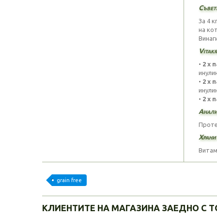
Съвети
За 4 
на ко
Винаг
Vitak
•
2 х 
инулин
•
2 х 
инулин
•
2 х 
Анали
Проте
Храни
Витами
grain free
КЛИЕНТИТЕ НА МАГАЗИНА ЗАЕДНО С Т