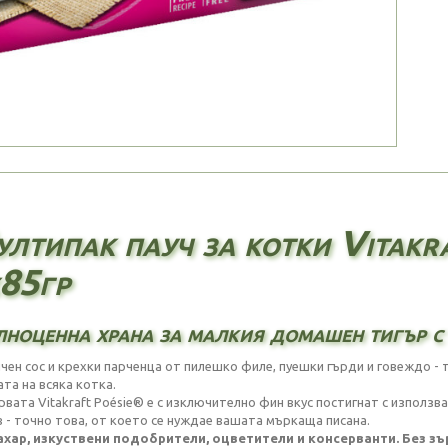
лтипак пауч за котки Vitakra
85гр
ноценна храна за малкия домашен тигър с 
чен сос и крехки парченца от пилешко филе, пуешки гърди и говеждо - 
та на всяка котка.
рвата Vitakraft Poésie® е с изключително фин вкус постигнат с използв
 - точно това, от което се нуждае вашата мъркаща писана.
ахар, изкуствени подобрители, оцветители и консерванти. Без зъ