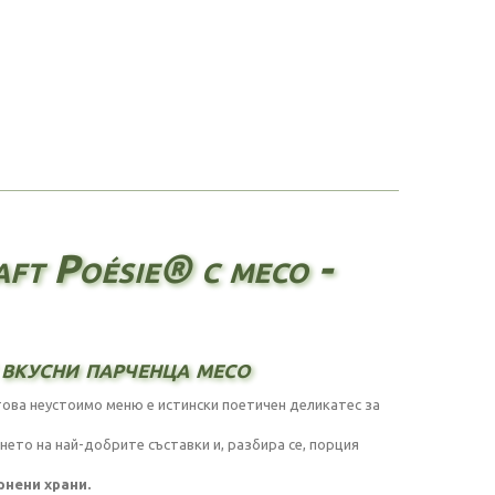
ft Poésie® с месо -
вкусни парченца месо
това неустоимо меню е истински поетичен деликатес за
ането на най-добрите съставки и, разбира се, порция
рнени храни.