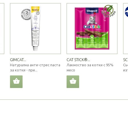
GIMCAT...
CAT STICK®...
SC
Натурална анти-стрес паста
Лакмоство за котки с 95%
Сь
за котки - при...
месо
из