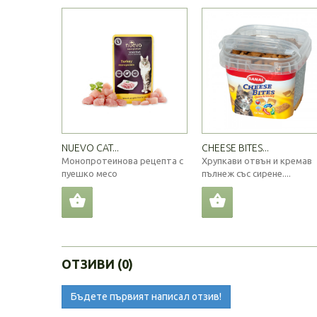
NUEVO CAT...
CHEESE BITES...
Монопротеинова рецепта с
Хрупкави отвън и кремав
пуешко месо
пълнеж със сирене....
ОТЗИВИ (0)
Бъдете първият написал отзив!