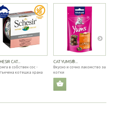
HESIR CAT...
CAT YUMS®...
МАСЛО ОТ.
омга в собствен сос -
Вкусно и сочно лакомство за
Студено п
тънчена котешка храна
котки
от шотланд