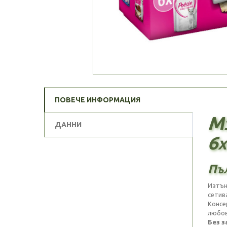
ПОВЕЧЕ ИНФОРМАЦИЯ
Му
ДАННИ
6х
Пъл
Изтън
сетива
Консе
любов
Без з