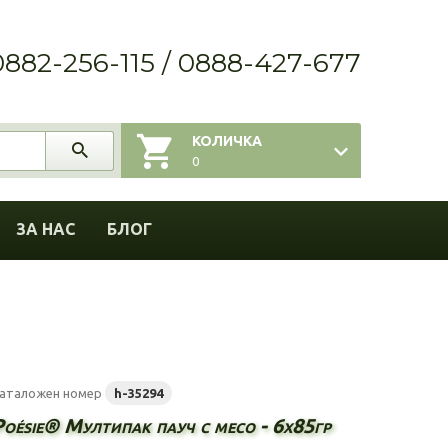
0882-256-115 / 0888-427-677
КОЛИЧКА
0
ЗА НАС
БЛОГ
аталожен номер
h-35294
Poésie® Мултипак пауч с месо - 6х85гр