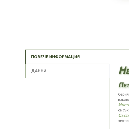
ПОВЕЧЕ ИНФОРМАЦИЯ
He
ДАННИ
Пет
Серия
изклю
Инстр
се съх
Съста
зехтин