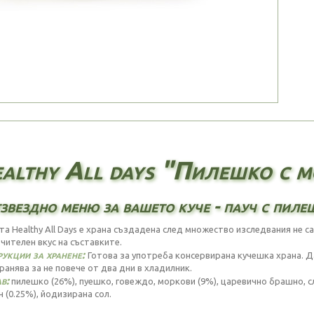
althy All days "Пилешко с м
звездно меню за вашето куче - пауч с пиле
та Healthy All Days е храна създадена след множество изследвания не са
чителен вкус на съставките.
укции за хранене:
Готова за употреба консервирана кучешка храна. Д
ранява за не повече от два дни в хладилник.
в:
пилешко (26%), пуешко, говеждо, моркови (9%), царевично брашно, с
 (0.25%), йодизирана сол.