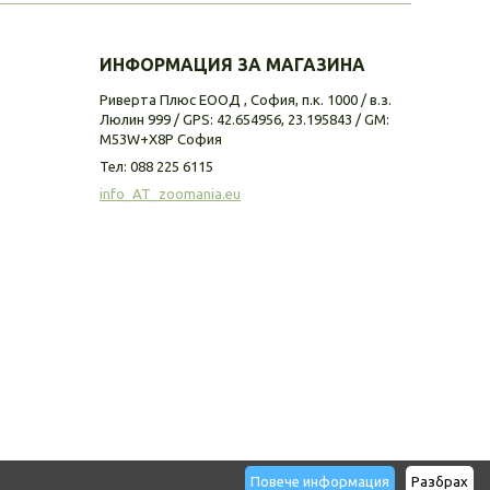
ИНФОРМАЦИЯ ЗА МАГАЗИНА
Риверта Плюс ЕООД , София, п.к. 1000 / в.з.
Люлин 999 / GPS: 42.654956, 23.195843 / GM:
M53W+X8P София
Тел:
088 225 6115
info_AT_zoomania.eu
Повече информация
Разбрах