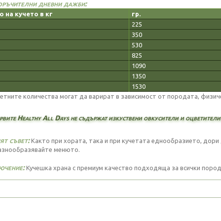
ръчителни дневни дажби:
о на кучето в кг
гр.
225
350
530
825
1090
1350
1530
етните количества могат да варират в зависимост от породата, физиче
рвите Healthy All Days не съдържат изкуствени овкусители и оцветители
т съвет:
Както при хората, така и при кучетата еднообразието, дори да
азнообразявайте менюто.
ючение:
Кучешка храна с премиум качество подходяща за всички пород