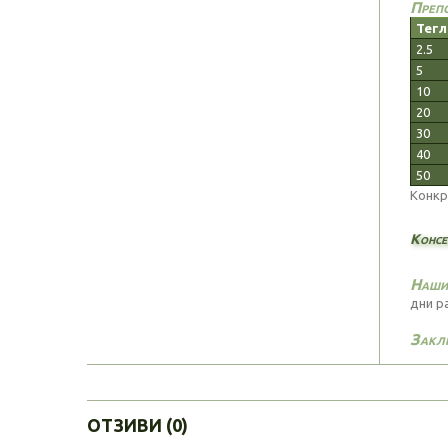
Препо
Тегл
2.5
5
10
20
30
40
50
Конкр
Консе
Нашия
дни р
Закл
ОТЗИВИ (0)