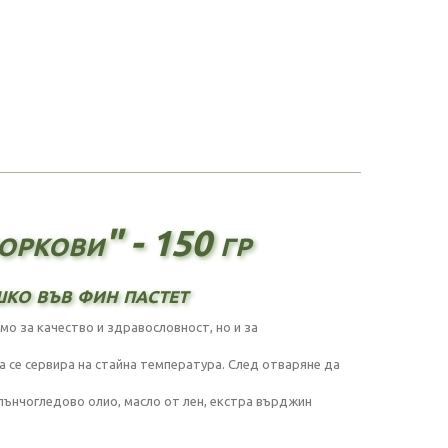
оркови" - 150 гр
шко във фин пастет
мо за качество и здравословност, но и за
а се сервира на стайна температура. След отваряне да
лънчогледово олио, масло от лен, екстра върджин