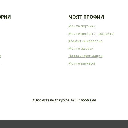
ОРИИ
МОЯТ ПРОФИЛ
Моите поръчки
Моите върнати продукти
Кредитни известия
Моите адреси
и
Лична информация
а
Моите ваучери
Използваният курс е 1€ = 1.95583 лв