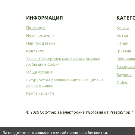
ИНФОРМАЦИЯ
КАТЕГ
Промоции
Кучета
Нови продукти
Котки
Най-продавани
Птици
Контакти
Гризачи
За нас. Електронен магазин за домашни
Специалн
любимци в София
За хорат
Общи условия
Ваучери
Сигурност на разплащанията и защита на
Oldies
личните данни
Карта на сайта
©
2026
Софтуер за електронна търговия от PrestaShop™
За по-добро изживяване този сайт използва бисквитки.