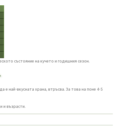
ското състояние на кучето и годишния сезон.
.
 е най-вкусната храна, втръсва. За това на поне 4-5
и и възрасти.