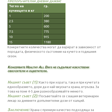
Препоръчителни дневни дажби:
Тегло на
гр.
кученцето в кг
1
200
2.5
380
5
600
7.5
775
10
915
15
1180
Конкретните количества могат да варират в зависимост от
породата, физическото състояние на кучето и годишния
сезон.
Консервите Healthy All Days не съдържат изкуствени
овкусители и оцветители.
Нашият съвет (1):
Както при хората, така и при кучетата
еднообразието, дори да е най-вкусната храна, втръсва. За
това на поне 4-5 дни разнообразявайте менюто.
Нашият съвет (2):
Посъветвайте се с вашия ветеринарен
лекар за дневните допълнителни дози от калций.
Заключение:
Храна с премиум качество подходяща за