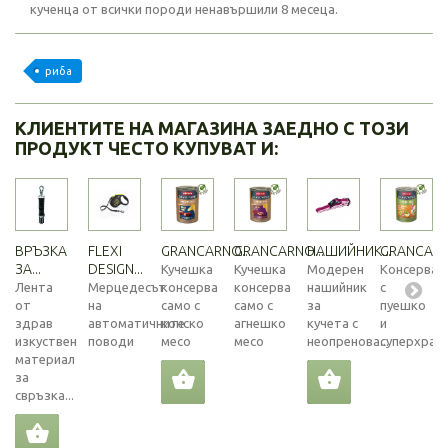
кученца от всички породи ненавършили 8 месеца.
риба
КЛИЕНТИТЕ НА МАГАЗИНА ЗАЕДНО С ТОЗИ
ПРОДУКТ ЧЕСТО КУПУВАТ И:
ВРЪЗКА
FLEXI
GRANCARNO...
GRANCARNO...
НАШИЙНИК...
GRANCARNO
ЗА...
DESIGN...
Кучешка
Кучешка
Модерен
Консерва
Лента
Мерцедесът
консерва
консерва
нашийник
с
от
на
само с
само с
за
пуешко
здрав
автоматичните
конско
агнешко
кучета с
и
изкуствен
поводи
месо
месо
неопренова...
суперхран
материал
за
свръзка...