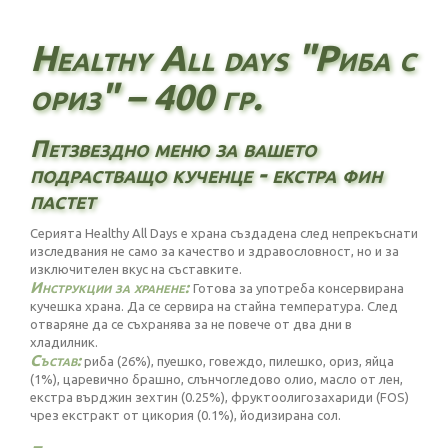
Healthy All days "Риба с
ориз" – 400 гр.
Петзвездно меню за вашето
подрастващо кученце - екстра фин
пастет
Серията Healthy All Days е храна създадена след непрекъснати
изследвания не само за качество и здравословност, но и за
изключителен вкус на съставките.
Инструкции за хранене:
Готова за употреба консервирана
кучешка храна. Да се сервира на стайна температура. След
отваряне да се съхранява за не повече от два дни в
хладилник.
Състав:
риба (26%), пуешко, говеждо, пилешко, ориз, яйца
(1%), царевично брашно, слънчогледово олио, масло от лен,
екстра върджин зехтин (0.25%), фруктоолигозахариди (FOS)
чрез екстракт от цикория (0.1%), йодизирана сол.