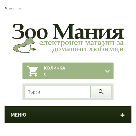
Влез
КОЛИЧКА
0
МЕНЮ