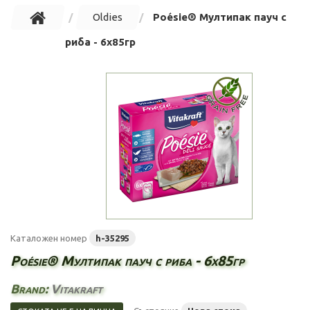
Oldies
Poésie® Мултипак пауч с
риба - 6х85гр
Каталожен номер
h-35295
Poésie® Мултипак пауч с риба - 6х85гр
Brand:
Vitakraft