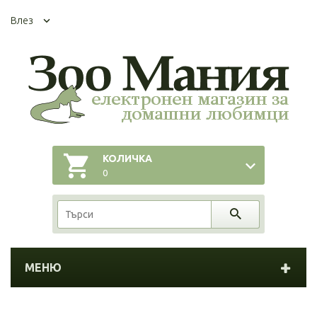
Влез
КОЛИЧКА
0
МЕНЮ