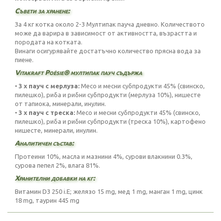
Съвети за хранене:
За 4 кг котка около 2-3 Мултипак пауча дневно. Количеството
може да варира в зависимост от активността, възрастта и
породата на котката.
Винаги осигурявайте достатъчно количество прясна вода за
пиене.
Vitakraft Poésie® мултипак пауч съдържа
•
3 х пауч с мерлуза:
Месо и месни субпродукти 45% (свинско,
пилешко), риба и рибни субпродукти (мерлуза 10%), нишесте
от тапиока, минерали, инулин.
•
3 х пауч с треска:
Месо и месни субпродукти 45% (свинско,
пилешко), риба и рибни субпродукти (треска 10%), картофено
нишесте, минерали, инулин.
Аналитичен състав:
Протеини 10%, масла и мазнини 4%, сурови влакнини 0.3%,
сурова пепел 2%, влага 81%.
Хранителни добавки на кг:
Витамин D3 250 i.E; желязо 15 mg, мед 1 mg, манган 1 mg, цинк
18 mg, таурин 445 mg