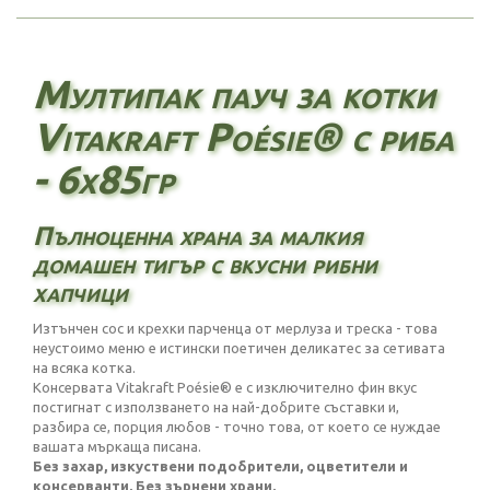
Мултипак пауч за котки
Vitakraft Poésie® с риба
- 6х85гр
Пълноценна храна за малкия
домашен тигър с вкусни рибни
хапчици
Изтънчен сос и крехки парченца от мерлуза и треска - това
неустоимо меню е истински поетичен деликатес за сетивата
на всяка котка.
Консервата Vitakraft Poésie® е с изключително фин вкус
постигнат с използването на най-добрите съставки и,
разбира се, порция любов - точно това, от което се нуждае
вашата мъркаща писана.
Без захар, изкуствени подобрители, оцветители и
консерванти. Без зърнени храни.