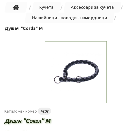
Кучета
Аксесоари за кучета
Нашийници - поводи - намордници
Душач "Corda" M
Каталожен номер
4207
Душач "Corda" M