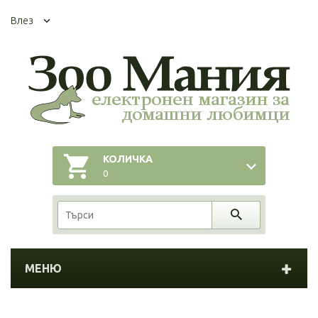
Влез
КОЛИЧКА
0
МЕНЮ