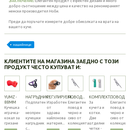
Заключение:
Елегантен продукт с ефектен дизайн и много
добро съотношение между цена и качество на реномираният
немски производител Ноби.
Преди да поръчате измерете добре обиколката на врата на
вашето куче.
нашийници
КЛИЕНТИТЕ НА МАГАЗИНА ЗАЕДНО С ТОЗИ
ПРОДУКТ ЧЕСТО КУПУВАТ И:
YUMZ -
НАГРЪДНИК...
РЕГУЛИРУЕМ...
ПОВОД...
КОМПЛЕКТ...
ПОВОД...
88MM
Подплатен
Изработен
Елегантен
За
Елегантен
Кучешка
с
от
повод в
кучета и
повод в
играчка-
неопрен
здрава
черно и
котки.
черно и
кокал за
кучешки
найлонова
сиво от
Две
сиво от
гризане
нагръдник
материя...
колекцията...
отделни
колекцията
с...
четки -