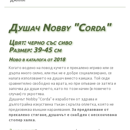
ДАННИ
Душач Nobby "Corda"
Цвят: черно със сиво
Размер: 39-45 см
Ново в каталога от 2018
Когато водено на повод кучето е прекалено игриво или се
дърпа много силно, или пък не е добре социализирано, се
налага използването на душач вместо каишка. Той седи
сравнително свободно на врата, но при опъване се затяга и
започва да души кучето, като по този начин (в повечето
случаи) го укротява.
Душачът Nobby "Corda" е изработен от здрава и
дълготрайна изкуствена тъкан с кръгла оплетка, която не
предизвиква външни наранявания.
За предпазване от
прекалено стягане, душачът е снабден с
нескончеама
стопер халка.