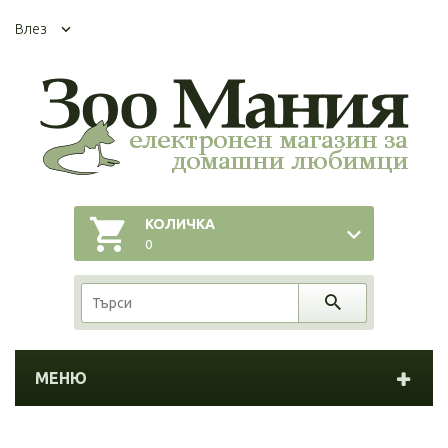
Влез
КОЛИЧКА
0
МЕНЮ