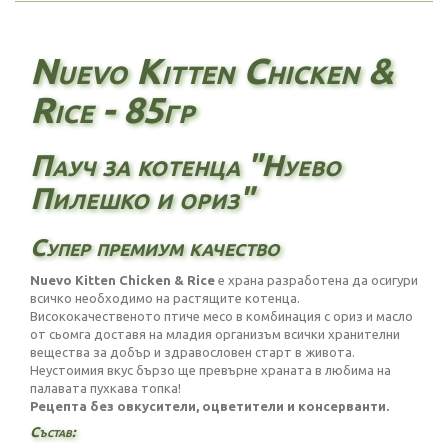
Nuevo Kitten Chicken &
Rice - 85гр
Пауч за котенца "Нуево
Пилешко и ориз"
Супер премиум качество
Nuevo Kitten Chicken & Rice
е храна разработена да осигури
всичко необходимо на растящите котенца.
Висококачественото птиче месо в комбинация с ориз и масло
от сьомга доставя на младия организъм всички хранителни
вещества за добър и здравословен старт в живота.
Неустоимия вкус бързо ще превърне храната в любима на
палавата пухкава топка!
Рецепта без овкусители, оцветители и консерванти.
Състав: