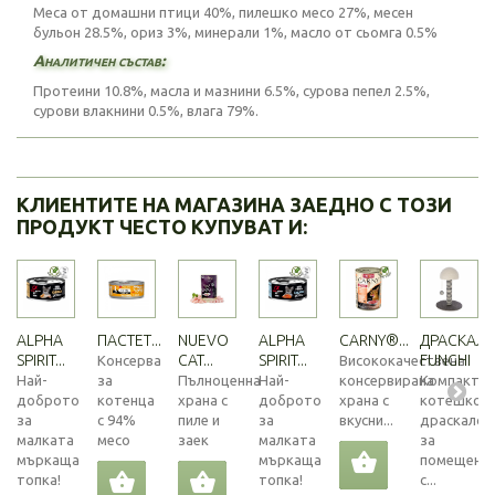
Меса от домашни птици 40%, пилешко месо 27%, месен
бульон 28.5%, ориз 3%, минерали 1%, масло от сьомга 0.5%
Аналитичен състав:
Протеини 10.8%, масла и мазнини 6.5%, сурова пепел 2.5%,
сурови влакнини 0.5%, влага 79%.
КЛИЕНТИТЕ НА МАГАЗИНА ЗАЕДНО С ТОЗИ
ПРОДУКТ ЧЕСТО КУПУВАТ И:
ALPHA
ПАСТЕТ...
NUEVO
ALPHA
CARNY®...
ДРАСКАЛ
SPIRIT...
CAT...
SPIRIT...
FUNGHI
Консерва
Висококачествена
Най-
за
Пълноценна
Най-
консервирана
Компактн
доброто
котенца
храна с
доброто
храна с
котешко
за
с 94%
пиле и
за
вкусни...
драскало
малката
месо
заек
малката
за
мъркаща
мъркаща
помещени
топка!
топка!
с...