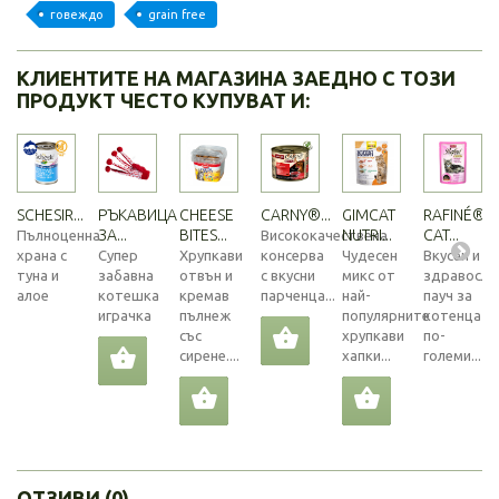
говеждо
grain free
КЛИЕНТИТЕ НА МАГАЗИНА ЗАЕДНО С ТОЗИ
ПРОДУКТ ЧЕСТО КУПУВАТ И:
SCHESIR...
РЪКАВИЦА
CHEESE
CARNY®...
GIMCAT
RAFINÉ®
ЗА...
BITES...
NUTRI...
CAT...
Пълноценна
Висококачествена
храна с
Супер
Хрупкави
консерва
Чудесен
Вкусен и
туна и
забавна
отвън и
с вкусни
микс от
здравосло
алое
котешка
кремав
парченца...
най-
пауч за
играчка
пълнеж
популярните
котенца
със
хрупкави
по-
сирене....
хапки...
големи...
ОТЗИВИ (0)