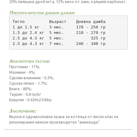
20% пилешки дробчета, 12% месо от заек, калциев карбонат.
Препоръчителни дневни дажби:
Тегло          Възраст    Дневна дажба
1 до 1.5 кг    3 мес.     170 - 250 гр
1.5 до 2.4 кг  5 мес.     210 - 270 гр
2.5 до 4.3 кг  5 мес.           325 гр
2.5 до 4.3 кг  7 мес.     240 - 340 гр
Аналитечен състав:
Протеини - 11%;
Мазнини - 6%;
Сурови влакнини - 0.3%;
Сурова пепел - 1.7%;
Влага - 80%;
Таурин - 0.8 гр/кг
Енергия - 0.42MJ/100гр
Заключение:
Вкусна и здравословна храна за котенца от висок клас на
реномирания немски производител "анимонда".