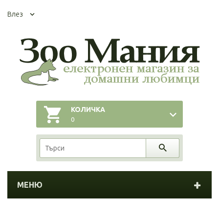
Влез
КОЛИЧКА
0
МЕНЮ