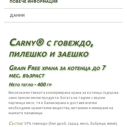
ПОВЕЧЕ ИНФОРМАЦИЯ
ДАННИ
Carny® с говеждо,
пилешко и заешко
Grain Free храна за котенца до 7
мес. възраст
Нето тегло - 400 гр
Висококачествената консервирана храна за котенца съдържа
само пресни месни продукти. Богата на таурин с вкусни
парченца месо, тя е балансирана и доставя всички
необходими хранителни вещества, витамини и минерали на
малките палавници.
Състав:
33% говеждо (бял дроб, сърца, месо, бъбреци, виме),