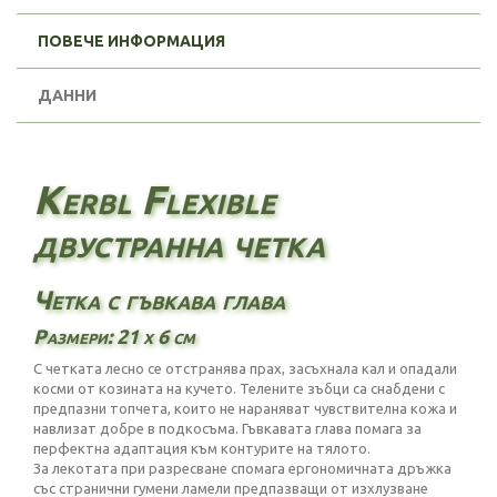
ПОВЕЧЕ ИНФОРМАЦИЯ
ДАННИ
Kerbl Flexible
двустранна четка
Четка с гъвкава глава
Размери: 21 х 6 см
С четката лесно се отстранява прах, засъхнала кал и опадали
косми от козината на кучето. Телените зъбци са снабдени с
предпазни топчета, които не нараняват чувствителна кожа и
навлизат добре в подкосъма. Гъвкавата глава помага за
перфектна адаптация към контурите на тялото.
За лекотата при разресване спомага ергономичната дръжка
със странични гумени ламели предпазващи от изхлузване