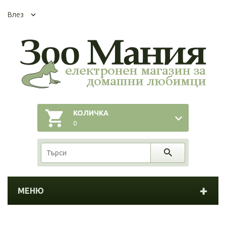
Влез
КОЛИЧКА
0
МЕНЮ