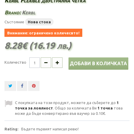
Kerbl Flexible двустранна четка
Brand:
Kerbl
Състояние
Нова стока
Внимание: ограничено количесвто!
8.28€ (16.19 лв.)
Количество
ДОБАВИ В КОЛИЧКАТА
С покупката на този продукт, можете да съберете до
1
точка за лоялност
. Общо за количката Ви
1
точка
това
може да бъде конвертирано във ваучер за
0.10€
.
Rating:
Бъдете първият написал ревю!