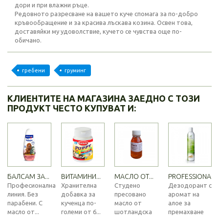
дори и при влажни ръце.
Редовното разресване на вашето куче спомага за по-добро
кръвообращение и за красива лъскава козина. Освен това,
доставяйки му удоволствие, кучето се чувства още по-
обичано.
гребени
груминг
КЛИЕНТИТЕ НА МАГАЗИНА ЗАЕДНО С ТОЗИ
ПРОДУКТ ЧЕСТО КУПУВАТ И:
БАЛСАМ ЗА...
ВИТАМИНИ...
МАСЛО ОТ...
PROFESSIONAL...
Професионална
Хранителна
Студено
Дезодорант с
линия. Без
добавка за
пресовано
аромат на
парабени. С
кученца по-
масло от
алое за
масло от...
големи от 6...
шотландска
премахване