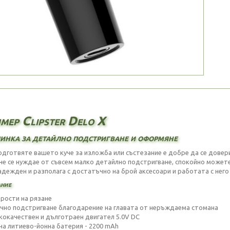
мер Clipster Delo X
нка за детайлно подстригване и оформяне
одготвяте вашето куче за изложба или състезание е добре да се довер
че се нуждае от съвсем малко детайлно подстригване, спокойно может
надежден и разполага с достатъчно на брой аксесоари и работата с него 
ние
орости на рязане
ичнo подстригване благодарение на главатa от неръждаема стомана
ококачествен и дълготраен двигател 5.0V DC
на литиево-йонна батерия - 2200 mAh