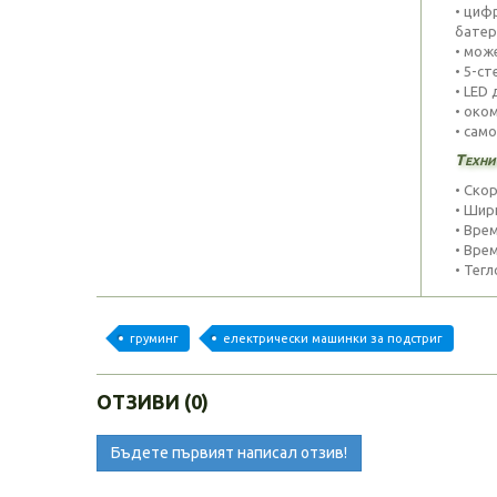
• циф
батер
• мож
• 5-ст
• LED
• оком
• сам
Tехни
• Скор
• Шир
• Вре
• Вре
• Тегл
груминг
електрически машинки за подстриг
ОТЗИВИ (0)
Бъдете първият написал отзив!