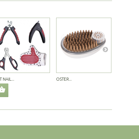
T NAIL...
OSTER...
ТРИМЕР...