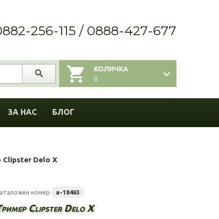
0882-256-115 / 0888-427-677
КОЛИЧКА
0
ЗА НАС
БЛОГ
Clipster Delo X
аталожен номер
a-18463
Тример Clipster Delo X