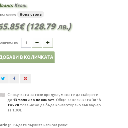
Brand:
Kerbl
ъстояние
Нова стока
65.85€ (128.79 лв.)
оличество
ДОБАВИ В КОЛИЧКАТА
С покупката на този продукт, можете да съберете
до
13
точки за лоялност
. Общо за количката Ви
13
точки
това може да бъде конвертирано във ваучер
за
1.30€
.
ating:
Бъдете първият написал ревю!