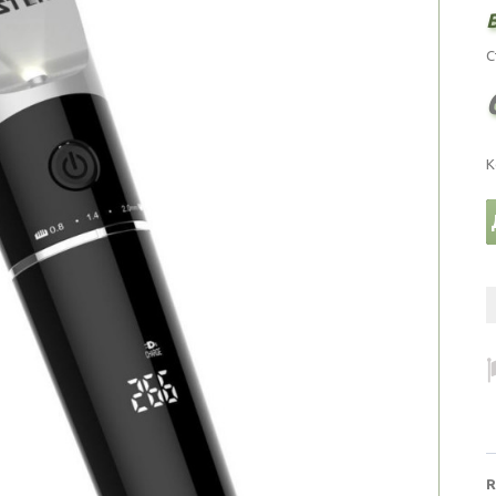
С
К
R