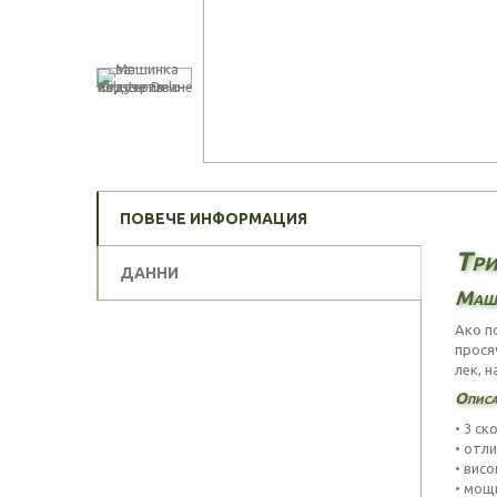
ПОВЕЧЕ ИНФОРМАЦИЯ
Три
ДАННИ
Маши
Ако п
прося
лек, 
Описа
• 3 ск
• отл
• вис
• мощ