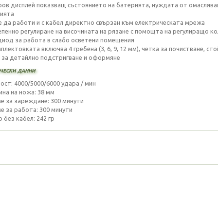
ров дисплей показващ състоянието на батерията, нуждата от омаслява
ията
е да работи и с кабел директно свързан към електрическата мрежа
епенно регулиране на височината на рязане с помощта на регулиращо коле
 диод за работа в слабо осветени помещения
плектовката включва 4 гребена (3, 6, 9, 12 мм), четка за почистване, ст
о за детайлно подстригване и оформяне
чески данни
ост: 4000/5000/6000 ударa / мин
ина на ножа: 38 мм
ме за зареждане: 300 минути
ме за работа: 300 минути
о без кабел: 242 гр