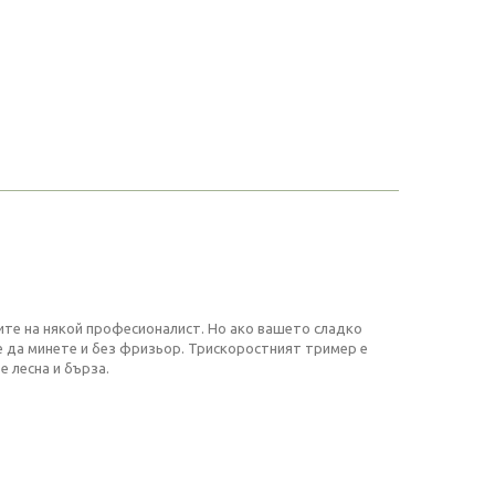
ите на някой професионалист. Но ако вашето сладко
е да минете и без фризьор. Трискоростният тример е
е лесна и бърза.