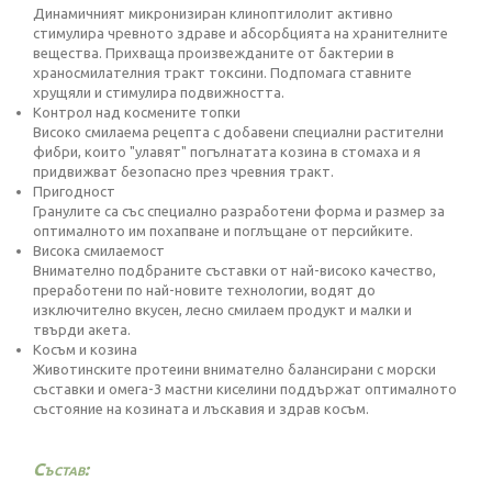
Динамичният микронизиран клиноптилолит активно
стимулира чревното здраве и абсорбцията на хранителните
вещества. Прихваща произвежданите от бактерии в
храносмилателния тракт токсини. Подпомага ставните
хрущяли и стимулира подвижността.
Контрол над космените топки
Високо смилаема рецепта с добавени специални растителни
фибри, които "улавят" погълнатата козина в стомаха и я
придвижват безопасно през чревния тракт.
Пригодност
Гранулите са със специално разработени форма и размер за
оптималното им похапване и поглъщане от персийките.
Висока смилаемост
Внимателно подбраните съставки от най-високо качество,
преработени по най-новите технологии, водят до
изключително вкусен, лесно смилаем продукт и малки и
твърди акета.
Косъм и козина
Животинските протеини внимателно балансирани с морски
съставки и омега-3 мастни киселини поддържат оптималното
състояние на козината и лъскавия и здрав косъм.
Състав: