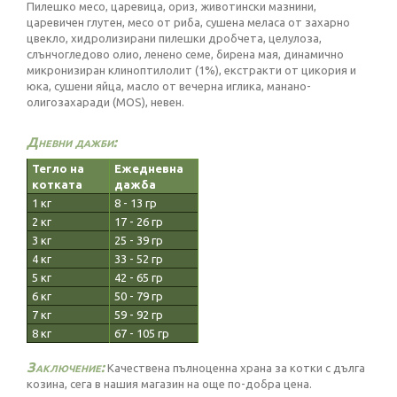
Пилешко месо, царевица, ориз, животински мазнини,
царевичен глутен, месо от риба, сушена меласа от захарно
цвекло, хидролизирани пилешки дробчета, целулоза,
слънчогледово олио, ленено семе, бирена мая, динамично
микронизиран клиноптилолит (1%), екстракти от цикория и
юка, сушени яйца, масло от вечерна иглика, манано-
олигозахаради (MOS), невен.
Дневни дажби:
Тегло на
Ежедневна
котката
дажба
1 кг
8 - 13 гр
2 кг
17 - 26 гр
3 кг
25 - 39 гр
4 кг
33 - 52 гр
5 кг
42 - 65 гр
6 кг
50 - 79 гр
7 кг
59 - 92 гр
8 кг
67 - 105 гр
Заключение:
Качествена пълноценна храна за котки с дълга
козина, сега в нашия магазин на още по-добра цена.