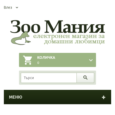
Влез
КОЛИЧКА
0
МЕНЮ