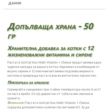
ДАННИ
Допълваща храна - 50
гр
Хранителна добавка за котки с 12
жизненоважни витамина и сирене
Пастата GimCat Duo Multi-Vitamin + Cheese представлява една
чудесна награда за вашата котка. Идеалната комбинация от
вкусно сирене и 12 ключови витамина подсилва имунната
система и превръща пастата във възхитително лакомство.
Препоръка за хранене
Сервирайте ежедневно при стайна температура около 6 см (1
см паста прибл. 0.5 гр) директно от тубата или смесена в
храната.
Внимание:
Пастата GimCat Duo Multi-Vitamin + Cheese
съдържа допълнително количество витамин D3. За да