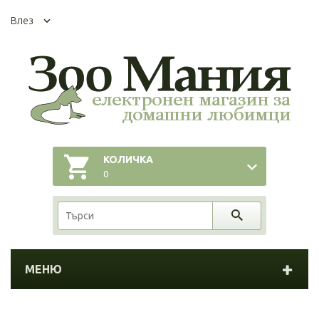
Влез
КОЛИЧКА
0
МЕНЮ