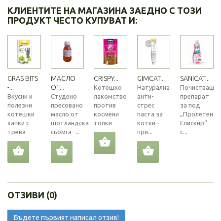
КЛИЕНТИТЕ НА МАГАЗИНА ЗАЕДНО С ТОЗИ
ПРОДУКТ ЧЕСТО КУПУВАТ И:
GRAS BITS
МАСЛО
CRISPY...
GIMCAT...
SANICAT...
-...
ОТ...
Котешко
Натурална
Почистващ
Вкусни и
Студено
лакомство
анти-
препарат
полезни
пресовано
против
стрес
за под
котешки
масло от
космени
паста за
„Пролетен
хапки с
шотландска
топки
котки -
Елискир“
трева
сьомга -...
при...
с...
ОТЗИВИ (0)
Бъдете първият написал отзив!