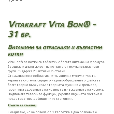
ДАННИ
Vitakraft Vita Bon® -
31 бр.
Витамини за отраснали и възрастни
котки
Vita Bon® за котки са таблетки с богата витаминна формула.
За здрав и дълъг живот на котките от всички възрастови
групи. Съдържа 23 активни съставки.
Стимулира костообразуването, укрепва мускулатурата,
нервната система, сърцето и кръвообращението, действа
благотворно върху кръвотворната функция и зрението,
гарантира здравината на козината и лъскавината на косъма.
Подпомага телесните функции, укрепва имунната система и
предотвратява дефицитните състояния.
Съвети за хранене:
Ежедневно, но не повече от 1 таблетка. Една опаковка е