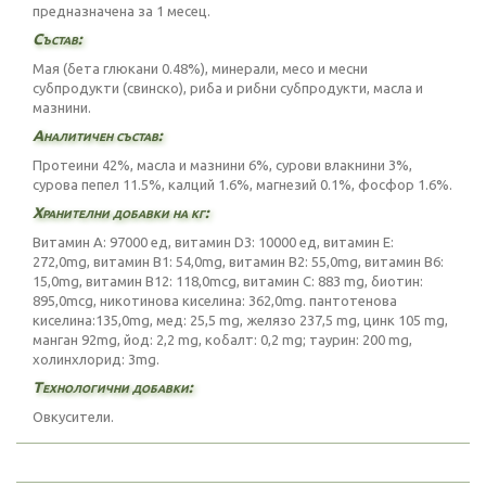
предназначена за 1 месец.
Състав:
Мая (бета глюкани 0.48%), минерали, месо и месни
субпродукти (свинско), риба и рибни субпродукти, масла и
мазнини.
Аналитичен състав:
Протеини 42%, масла и мазнини 6%, сурови влакнини 3%,
сурова пепел 11.5%, калций 1.6%, магнезий 0.1%, фосфор 1.6%.
Хранителни добавки на кг:
Витамин А: 97000 ед, витамин D3: 10000 ед, витамин Е:
272,0mg, витамин B1: 54,0mg, витамин B2: 55,0mg, витамин B6:
15,0mg, витамин B12: 118,0mcg, витамин С: 883 mg, биотин:
895,0mcg, никотинова киселина: 362,0mg. пантотенова
киселина:135,0mg, мед: 25,5 mg, желязо 237,5 mg, цинк 105 mg,
манган 92mg, йод: 2,2 mg, кобалт: 0,2 mg; таурин: 200 mg,
холинхлорид: 3mg.
Технологични добавки:
Овкусители.