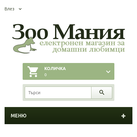
Влез
КОЛИЧКА
0
МЕНЮ