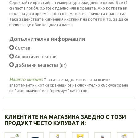
Сервирайте при стайна температура ежедневно около 6 см (1
см паста прибл. 0.5 гр) отделно или в храната. Ако котката ви
отказва да я приема, просто намажете лапичката с пастата.
Така задействате хигиенния инстинкт на котето и то, за да се
почисти ще оближе цялата паста.
Допълнителна информация
Състав
Аналитичен състав
Добавени вещества (кг)
Нашето мнение:
Пастата е задължителна за всички
апартаментни котки хранещи се изключително със суха храна
от "икономично" или "премиум" качество.
КЛИЕНТИТЕ НА МАГАЗИНА ЗАЕДНО С ТОЗИ
ПРОДУКТ ЧЕСТО КУПУВАТ И: