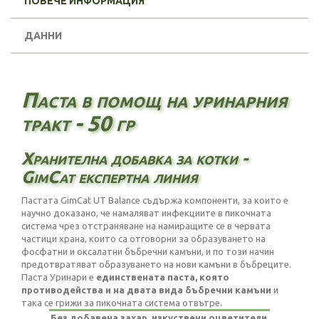
ПОВЕЧЕ ИНФОРМАЦИЯ
ДАННИ
Паста в помощ на уринарния
тракт - 50 гр
Хранителна добавка за котки -
GimCat експертна линия
Пастата GimCat UT Balance съдържа компоненти, за които е
научно доказано, че намаляват инфекциите в пикочната
система чрез отстраняване на намиращите се в червата
частици храна, които са отговорни за образуването на
фосфатни и оксалатни бъбречни камъни, и по този начин
предотвратяват образуването на нови камъни в бъбреците.
Паста Уринари е
единствената паста, която
противодейства и на двата вида бъбречни камъни
и
така се грижи за пикочната система отвътре.
Без добавена захар, изкуствени оцветители,