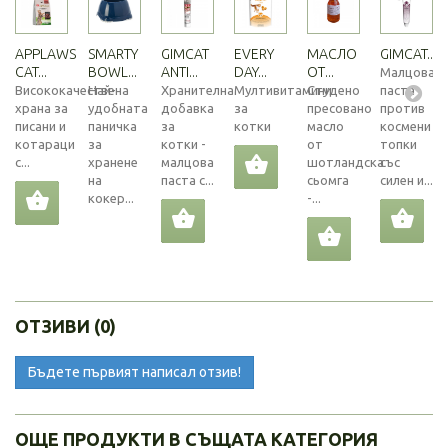
APPLAWS
SMARTY
GIMCAT
EVERY
МАСЛО
GIMCAT...
CAT...
BOWL...
ANTI...
DAY...
ОТ...
Малцова
Висококачествена
Най-
Хранителна
Мултивитамини
Студено
паста
храна за
удобната
добавка
за
пресовано
против
писани и
паничка
за
котки
масло
космени
котараци
за
котки -
от
топки
с...
хранене
малцова
шотландска
със
на
паста с...
сьомга
силен и...
кокер...
-...
ОТЗИВИ (0)
Бъдете първият написал отзив!
ОЩЕ ПРОДУКТИ В СЪЩАТА КАТЕГОРИЯ