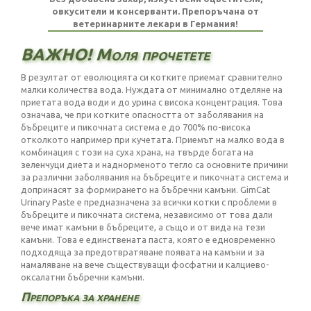
овкусители и консерванти. Препоръчана от
ветеринарните лекари в Германия!
ВАЖНО! Моля прочетете
В резултат от еволюцията си котките приемат сравнително
малки количества вода. Нуждата от минимално отделяне на
приетата вода води и до урина с висока концентрация. Това
означава, че при котките опасността от заболявания на
бъбреците и пикочната система е до 700% по-висока
отколкото например при кучетата. Приемът на малко вода в
комбинация с този на суха храна, на твърде богата на
зеленчуци диета и наднорменото тегло са основните причини
за различни заболявания на бъбреците и пикочната система и
допринасят за формирането на бъбречни камъни. GimCat
Urinary Paste е предназначена за всички котки с проблеми в
бъбреците и пикочната система, независимо от това дали
вече имат камъни в бъбреците, а също и от вида на тези
камъни. Това е единствената паста, която е едновременно
подходяща за предотвратяване появата на камъни и за
намаляване на вече съществуващи фосфатни и калциево-
оксалатни бъбречни камъни.
Препоръка за хранене