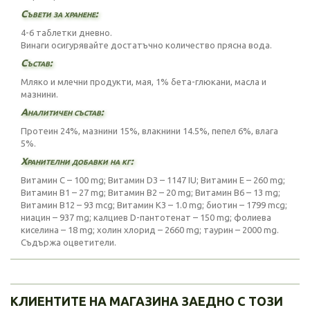
Съвети за хранене:
4-6 таблетки дневно.
Винаги осигурявайте достатъчно количество прясна вода.
Състав:
Мляко и млечни продукти, мая, 1% бета-глюкани, масла и
мазнини.
Аналитичен състав:
Протеин 24%, мазнини 15%, влакнини 14.5%, пепел 6%, влага
5%.
Хранителни добавки на кг:
Витамин C – 100 mg; Витамин D3 – 1147 IU; Витамин E – 260 mg;
Витамин B1 – 27 mg; Витамин B2 – 20 mg; Витамин B6 – 13 mg;
Витамин B12 – 93 mcg; Витамин K3 – 1.0 mg; биотин – 1799 mcg;
ниацин – 937 mg; калциев D-пантотенат – 150 mg; фолиева
киселина – 18 mg; холин хлорид – 2660 mg; таурин – 2000 mg.
Съдържа оцветители.
КЛИЕНТИТЕ НА МАГАЗИНА ЗАЕДНО С ТОЗИ