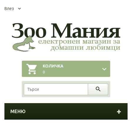
Влез
КОЛИЧКА
0
МЕНЮ