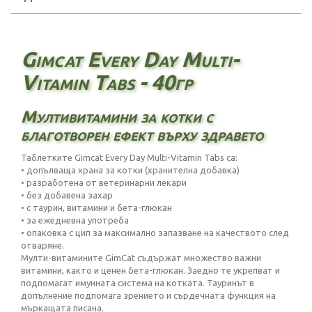
Gimcat Every Day Multi-
Vitamin Tabs - 40гр
Мултивитамини за котки с
благотворен ефект върху здравето
Таблетките Gimcat Every Day Multi-Vitamin Tabs са:
• допълваща храна за котки (хранителна добавка)
• разработена от ветеринарни лекари
• без добавена захар
• с таурин, витамини и бета-глюкан
• за ежедневна употреба
• опаковка с цип за максимално запазване на качеството след
отваряне.
Мулти-витамините GimCat съдържат множество важни
витамини, както и ценен бета-глюкан. Заедно те укрепват и
подпомагат имунната система на котката. Тауринът в
допълнение подпомага зрението и сърдечната функция на
мъркащата писана.