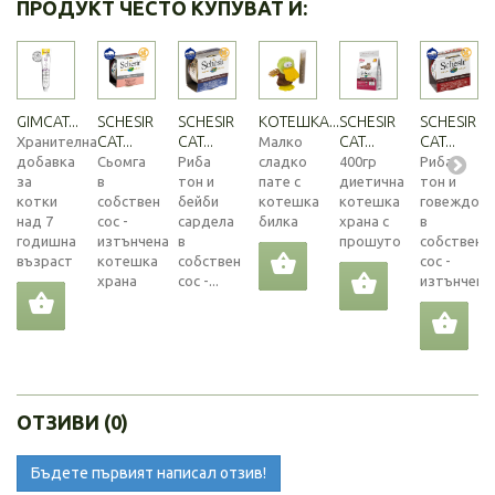
ПРОДУКТ ЧЕСТО КУПУВАТ И:
GIMCAT...
SCHESIR
SCHESIR
КОТЕШКА...
SCHESIR
SCHESIR
CAT...
CAT...
CAT...
CAT...
Хранителна
Малко
добавка
Сьомга
Риба
сладко
400гр
Риба
за
в
тон и
пате с
диетична
тон и
котки
собствен
бейби
котешка
котешка
говеждо
над 7
сос -
сардела
билка
храна с
в
годишна
изтънчена
в
прошуто
собствен
възраст
котешка
собствен
сос -
храна
сос -...
изтънчена..
ОТЗИВИ (0)
Бъдете първият написал отзив!