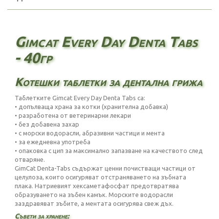
Gimcat Every Day Denta Tabs
- 40гр
Котешки таблетки за дентална грижа
Таблетките Gimcat Every Day Denta Tabs са:
• допълваща храна за котки (хранителна добавка)
• разработена от ветеринарни лекари
• без добавена захар
• с морски водорасли, абразивни частици и мента
• за ежедневна употреба
• опаковка с цип за максимално запазване на качеството след
отваряне.
GimCat Denta-Tabs съдържат ценни почистващи частици от
целулоза, които осигуряват отстраняването на зъбната
плака. Натриевият хексаметафосфат предотвратява
образуването на зъбен камък. Морските водорасли
заздравяват зъбите, а ментата осигурява свеж дъх.
Съвети за хранене: