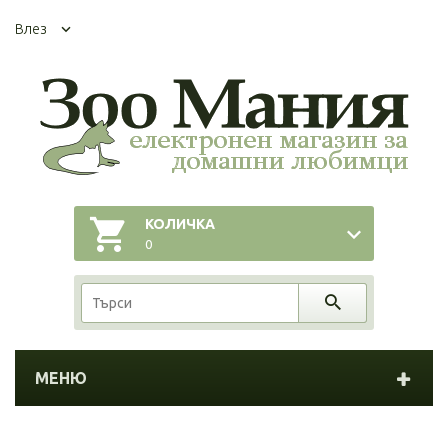
Влез
КОЛИЧКА
0
МЕНЮ