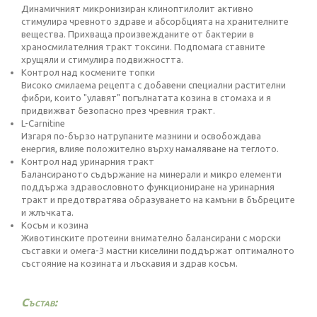
Динамичният микронизиран клиноптилолит активно
стимулира чревното здраве и абсорбцията на хранителните
вещества. Прихваща произвежданите от бактерии в
храносмилателния тракт токсини. Подпомага ставните
хрущяли и стимулира подвижността.
Контрол над космените топки
Високо смилаема рецепта с добавени специални растителни
фибри, които "улавят" погълнатата козина в стомаха и я
придвижват безопасно през чревния тракт.
L-Carnitine
Изгаря по-бързо натрупаните мазнини и освобождава
енергия, влияе положително върху намаляване на теглото.
Контрол над уринарния тракт
Балансираното съдържание на минерали и микро елементи
поддържа здравословното функциониране на уринарния
тракт и предотвратява образуването на камъни в бъбреците
и жлъчката.
Косъм и козина
Животинските протеини внимателно балансирани с морски
съставки и омега-3 мастни киселини поддържат оптималното
състояние на козината и лъскавия и здрав косъм.
Състав: