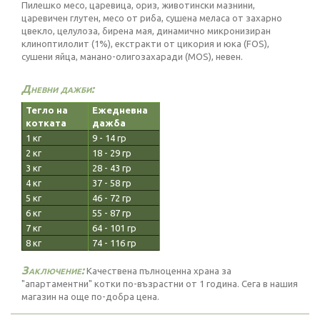
Пилешко месо, царевица, ориз, животински мазнини,
царевичен глутен, месо от риба, сушена меласа от захарно
цвекло, целулоза, бирена мая, динамично микронизиран
клиноптилолит (1%), екстракти от цикория и юка (FOS),
сушени яйца, манано-олигозахаради (MOS), невен.
Дневни дажби:
Тегло на
Ежедневна
котката
дажба
1 кг
9 - 14 гр
2 кг
18 - 29 гр
3 кг
28 - 43 гр
4 кг
37 - 58 гр
5 кг
46 - 72 гр
6 кг
55 - 87 гр
7 кг
64 - 101 гр
8 кг
74 - 116 гр
Заключение:
Качествена пълноценна храна за
"апартаментни" котки по-възрастни от 1 година. Сега в нашия
магазин на още по-добра цена.