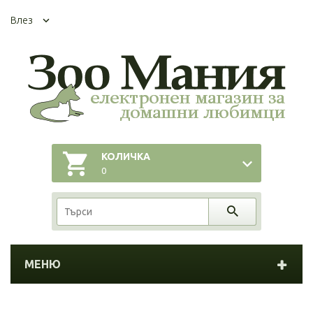
Влез
КОЛИЧКА
0
МЕНЮ