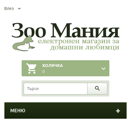
Влез
КОЛИЧКА
0
МЕНЮ