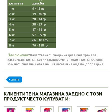
котката
дажба
1 кг
9 - 15 гр
2 кг
19 - 30 гр
3 кг
28 - 44 гр
4 кг
38 - 59 гр
5 кг
47 - 74 гр
6 кг
57 - 89 гр
7 кг
66 - 103 гр
8 кг
76 - 118 гр
Заключение:
Качествена пълноценна диетична храна за
кастрирани котки, котки с наднормено тегло и котки склонни
към напълняване. Сега в нашия магазин на още по-добра цена.
диета
КЛИЕНТИТЕ НА МАГАЗИНА ЗАЕДНО С ТОЗИ
ПРОДУКТ ЧЕСТО КУПУВАТ И: