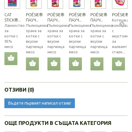
CAT
POÉSIE®
POÉSIE®
POÉSIE®
POÉSIE®
POÉSIE®...
STICK®...
ПАУЧ...
ПАУЧ...
ПАУЧ...
ПАУЧ...
Котешка
Лакмоство
Пълноценна
Пълноценна
Пълноценна
Пълноценна
консерва
за
храна за
храна за
храна за
храна за
с
котки с
котки с
котки с
котки с
котки с
неустоим
95%
вкусни
вкусни
вкусни
вкусни
за
месо
парченца
парченца
парченца
парченца
малкият
месо
месо
месо
месо
стаен...
ОТЗИВИ (0)
Бъдете първият написал отзив!
ОЩЕ ПРОДУКТИ В СЪЩАТА КАТЕГОРИЯ