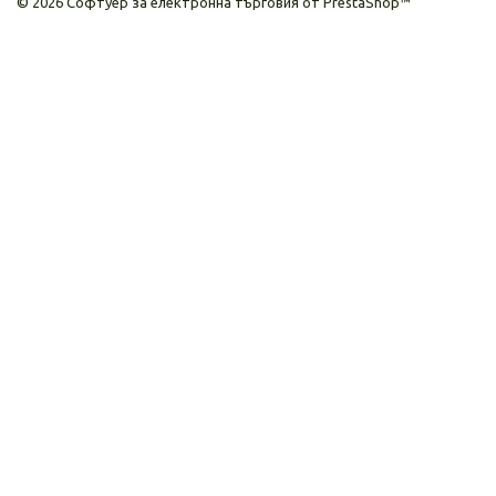
©
2026
Софтуер за електронна търговия от PrestaShop™