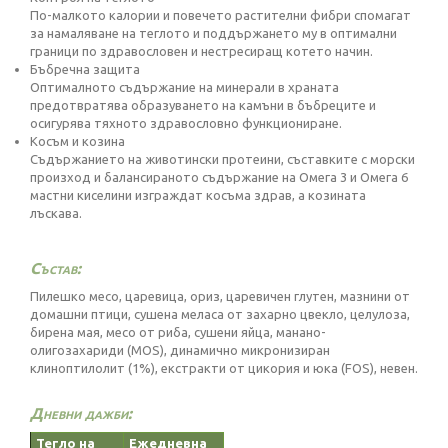
По-малкото калории и повечето растителни фибри спомагат
за намаляване на теглото и поддържането му в оптимални
граници по здравословен и нестресиращ котето начин.
Бъбречна защита
Оптималното съдържание на минерали в храната
предотвратява образуването на камъни в бъбреците и
осигурява тяхното здравословно функциониране.
Косъм и козина
Съдържанието на животински протеини, съставките с морски
произход и балансираното съдържание на Омега 3 и Омега 6
мастни киселини изграждат косъма здрав, а козината
лъскава.
Състав:
Пилешко месо, царевица, ориз, царевичен глутен, мазнини от
домашни птици, сушена меласа от захарно цвекло, целулоза,
бирена мая, месо от риба, сушени яйца, манано-
олигозахариди (MOS), динамично микронизиран
клиноптилолит (1%), екстракти от цикория и юка (FOS), невен.
Дневни дажби:
Тегло на
Ежедневна