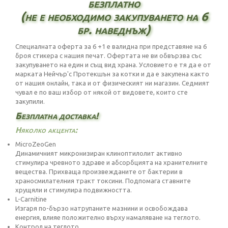
безплатно
(не е необходимо закупуването на 6
бр. наведнъж)
Специалната оферта за 6 +1 е валидна при представяне на 6
броя стикера с нашия печат. Офертата не ви обвързва със
закупуването на един и същ вид храна. Условието е тя да е от
марката Нейчър'с Протекшън за котки и да е закупена както
от нашия онлайн, така и от физическият ни магазин. Седмият
чувал е по ваш избор от някой от видовете, които сте
закупили.
Безплатна доставка!
Няколко акцента:
MicroZeoGen
Динамичният микронизиран клиноптилолит активно
стимулира чревното здраве и абсорбцията на хранителните
вещества. Прихваща произвежданите от бактерии в
храносмилателния тракт токсини. Подпомага ставните
хрущяли и стимулира подвижността.
L-Carnitine
Изгаря по-бързо натрупаните мазнини и освобождава
енергия, влияе положително върху намаляване на теглото.
Контрол на теглото