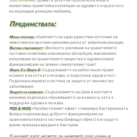
Храната за котки Optima Nova Adult е
иновативна хранителна консепция за здравето и красотата
на мъркащия домашен любимец.
Предимствата:
Моно протеин -
Наличието на един единствен източник на
животинкски протеин намалява риска от алергични рекации.
Висока смилаемост -
Високото усвояване на хранителните
съставки позволява максимална абсорбция, максимално
използване на хранителните вещества и здравословно
функциониране на чревно-смилателния тракт.
Омега 3 и Омега 6 -
Съдържанието на рибно масло прави
козината на котката лъскава, а подкосъма здрав и гъст.
Подпомага имунната система за защита от множество
заболявания.
Защита на козината -
Съдържанието на Цинк в мастните
киселини подпомага обновяването на козината, като я
поддържа здрава и лъскава.
FOS & MOS -
Прoбиотичният ефект стимулира бактериалната
флора подпомагаща доброто функциониране на
храносмилателната система (бифидус ефект) и в същото
време премахва вредните бактерии.
В
нашият блог можете да намерите още ценна и