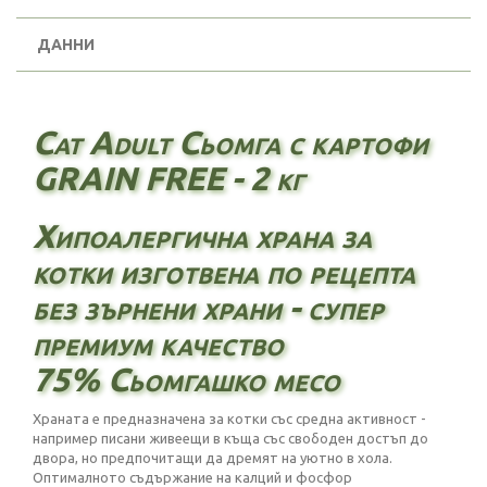
ДАННИ
Cat Adult Сьомга с картофи
GRAIN FREE - 2 кг
Хипоалергична храна за
котки изготвена по рецепта
без зърнени храни - супер
премиум качество
75% Сьомгашко месо
Храната е предназначена за котки със средна активност -
например писани живеещи в къща със свободен достъп до
двора, но предпочитащи да дремят на уютно в хола.
Оптималното съдържание на калций и фосфор