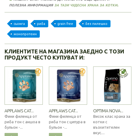
полезна информация
за тази чудесна храна за котки.
сьомга
риба
grain free
без пилешко
монопротеин
КЛИЕНТИТЕ НА МАГАЗИНА ЗАЕДНО С ТОЗИ
ПРОДУКТ ЧЕСТО КУПУВАТ И:
APPLAWS CAT...
APPLAWS CAT...
OPTIMA NOVA...
Фини филенца от
Фини филенца от
Висок клас храна за
риба тон с аншоа в
риба тон с ципура в
котки с
бульон -...
бульон -...
възхитителен
вкус....