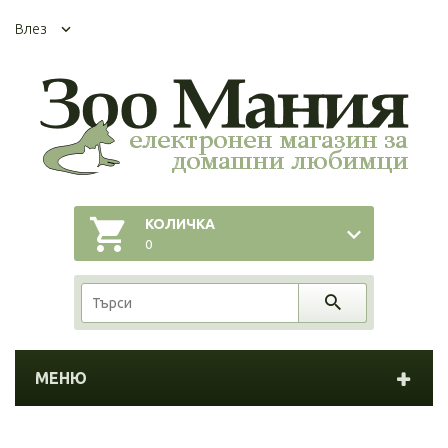
Влез
КОЛИЧКА
0
МЕНЮ