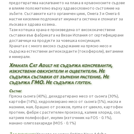
предотвратява наслагването на плака в кръвоносните съдове
и влияяе положително върху здравословното състояние на
зъбите. Съставките като органичен цинк, Омега 3 и Омега 6
мастни киселини подпомагат имунната система и спомагат за
лъскава и здрава козина..
Тази котешка храна е произведена от висококачествени
съставки във фабриката на Визан Испания от сертифицирани
доставчици на продукти за човешка консумация.
Храната е с много високо съдържание на прясно месо и
съдържа естествени антиоксиданти (токофероли), витамини
и минерали.
Храната Cat Adult не съдържа консреванти,
изкуствени овкусители и оцветители. Не
съдържа съставки от зърнени растение. Не
съдържа ГМО. Не съдържа глутен.
Състав:
Прясна сьомга (40%), дехидратирано месо от сьомга (30%),
картофи (14%), хидролизирано месо от сьомга (5%), масла и
мазнини, мая, брашно от рожков, пулпа от цвекло, картофен
протеин, фибри с растителен произход, калиев хлорид, сол,
натриев полифосфат, инулин (източнник на FOS - 0.1%),
манано-олигозахариди (MOS - 0.1%)
Заключение: