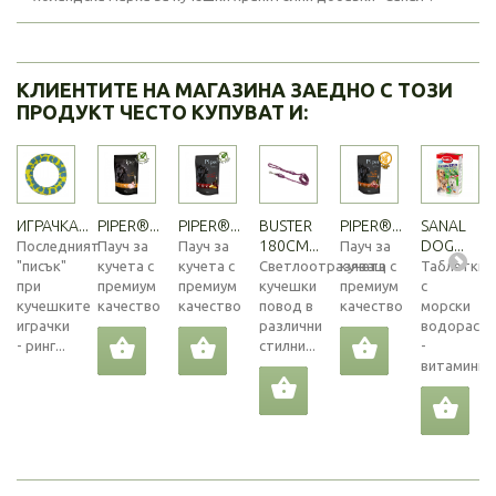
КЛИЕНТИТЕ НА МАГАЗИНА ЗАЕДНО С ТОЗИ
ПРОДУКТ ЧЕСТО КУПУВАТ И:
ИГРАЧКА...
PIPER®...
PIPER®...
BUSTER
PIPER®...
SANAL
180СМ...
DOG...
Последният
Пауч за
Пауч за
Пауч за
"писък"
кучета с
кучета с
Светлоотразяващ
кучета с
Таблетки
при
премиум
премиум
кучешки
премиум
с
кучешките
качество
качество
повод в
качество
морски
играчки
различни
водорасли
- ринг...
стилни...
-
витамини,..