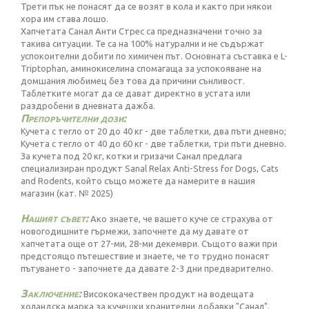
Трети пък не понасят да се возят в кола и както при някои
хора им става лошо.
Хапчетата Санал Анти Стрес са предназначени точно за
такива ситуации. Те са на 100% натурални и не съдържат
успокоителни добити по химичен път. Основната съставка е L-
Triptophan, аминокиселина спомагаща за успокояване на
домшания любимец без това да причини сънливост.
Таблетките могат да се дават директно в устата или
раздробени в дневната дажба.
Препоръчителни дози:
Кучета с тегло от 20 до 40 кг - две таблетки, два пъти дневно;
Кучета с тегло от 40 до 60 кг - две таблетки, три пъти дневно.
За кучета под 20 кг, котки и гризачи Санал предлага
специализиран продукт Sanal Relax Anti-Stress for Dogs, Cats
and Rodents, който също можете да намерите в нашия
магазин (кат. № 2025)
Нашият съвет:
Ако знаете, че вашето куче се страхува от
новогодишните гърмежи, започнете да му давате от
хапчетата още от 27-ми, 28-ми декември. Същото важи при
предстоящо пътешествие и знаете, че то трудно понасят
пътуването - започнете да давате 2-3 дни предварително.
Заключение:
Висококачествен продукт на водещата
холандска марка за кучешки хранителни добавки "Санал".