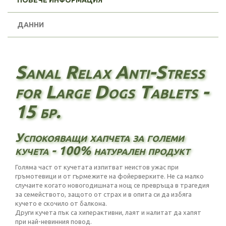
ПОВЕЧЕ ИНФОРМАЦИЯ
ДАННИ
Sanal Relax Anti-Stress
for Large Dogs Tablets -
15 бр.
Успокояващи хапчета за големи
кучета - 100% натурален продукт
Голяма част от кучетата изпитват неистов ужас при
гръмотевици и от гърмежите на фойерверките. Не са малко
случаите когато новогодишната нощ се превръща в трагедия
за семейството, защото от страх и в опита си да избяга
кучето е скочило от балкона.
Други кучета пък са хиперактивни, лаят и налитат да хапят
при най-невинния повод.