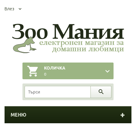
Влез
КОЛИЧКА
0
МЕНЮ