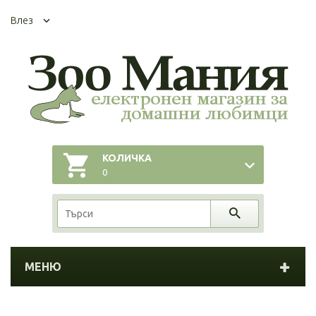
Влез
КОЛИЧКА
0
МЕНЮ