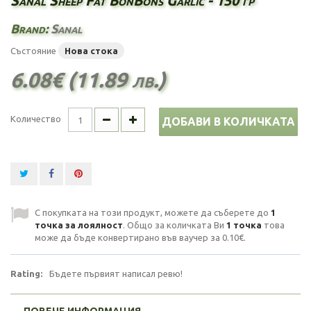
Sanal Sheep Fat BonBons Garlic - 150 гр
Brand:
Sanal
Състояние
Нова стока
6.08€ (11.89 лв.)
Количество
ДОБАВИ В КОЛИЧКАТА
С покупката на този продукт, можете да съберете до
1
точка за лоялност
. Общо за количката Ви
1
точка
това
може да бъде конвертирано във ваучер за
0.10€
.
Rating:
Бъдете първият написал ревю!