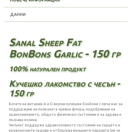
ПОВЕЧЕ ИНФОРМАЦИЯ
ДАННИ
Sanal Sheep Fat
BonBons Garlic - 150 гр
100% натурален продукт
Кучешко лакомство с чесън -
150 гр
Богати на витамин A и D вкусни кучешки бонбони с овча мас за
поддържане на полезната чревна флора, подобряване на
храносмилането, общото физическо състояние и за здрава и
лъскава козина.
Чесънът поддържа здравословното състояние на сърцето и
кръвоносните съдове и отблъсква външните паразити (не се