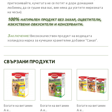
притеснявайте, кучетата не се потят и дори домашния
любимец да се гушне във вас, вие няма да усетите миризмата
на чесън).
100% натурален продукт без захар, оцветители,
изкуствени овкусители и консерванти.
Заключение:
Висококачествен продукт на водещата
холандска марка за кучешки хранителни добавки "Санал".
СВЪРЗАНИ ПРОДУКТИ
Богати на витамин
Богати на витамин
Богати на витамин
A и...
A и...
A и...