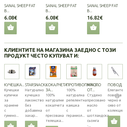
SANAL SHEEP FAT
SANAL SHEEP FAT
SANAL SHEEP FAT
B...
B...
B...
6.08€
6.08€
16.82€
КЛИЕНТИТЕ НА МАГАЗИНА ЗАЕДНО С ТОЗИ
ПРОДУКТ ЧЕСТО КУПУВАТ И:
КУЧЕШКА...
STARSNACK...
КОКАЛЧЕТА
ПРОТИВОПАРАЗ...
МАСЛО
ПОВОД...
ЗА...
ОТ...
Кучешки
Натурално
100%
Елегантен
купички
кучешко
100%
натурална
Студено
повод в
за
лакомство
натурални
репелентна
пресовано
черно и
хранене
без
кокалчета
каишка
масло
сиво от
с
добавена
от
с
от
колекцията
гумено...
захар...
пресована
гераниол...
шотландска
телешка...
сьомга
-...