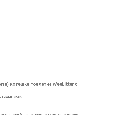
та) котешка тоалетна WeeLitter с
отешки пясък:
колкото при бентонитовите и силиконови пясъци;