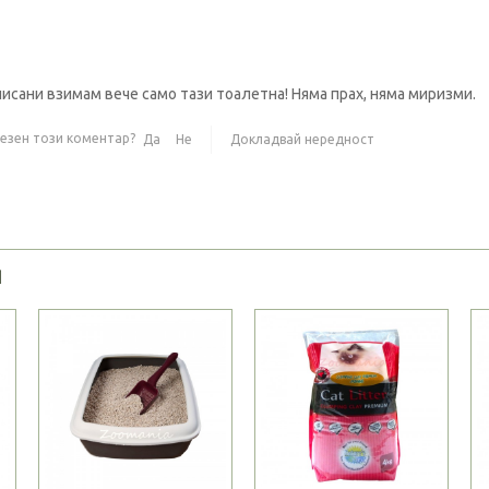
писани взимам вече само тази тоалетна! Няма прах, няма миризми.
лезен този коментар?
Да
Не
Докладвай нередност
Я