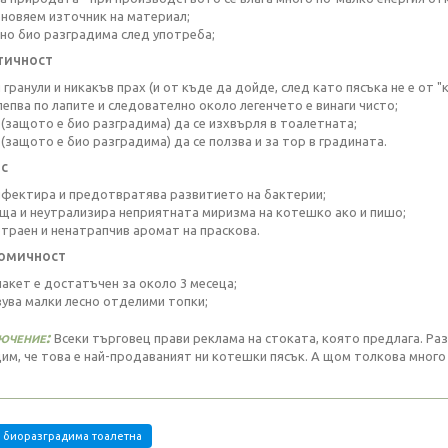
новяем източник на материал;
но био разградима след употреба;
тичност
гранули и никакъв прах (и от къде да дойде, след като пясъка не е от "к
лепва по лапите и следователно около легенчето е винаги чисто;
(защото е био разградима) да се изхвърля в тоалетната;
(защото е био разградима) да се ползва и за тор в градината.
с
фектира и предотвратява развитието на бактерии;
ща и неутрализира неприятната миризма на котешко ако и пишо;
траен и ненатрапчив аромат на праскова.
омичност
пакет е достатъчен за около 3 месеца;
ува малки лесно отделими топки;
ючение:
Всеки търговец прави реклама на стоката, която предлага. Раз
им, че това е най-продаваният ни котешки пясък. А щом толкова много
биоразградима тоалетна