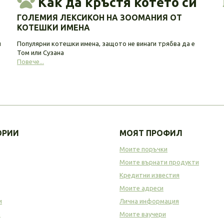
Как да кръстя котето си
ГОЛЕМИЯ ЛЕКСИКОН НА ЗООМАНИЯ ОТ
КОТЕШКИ ИМЕНА
и
Популярни котешки имена, защото не винаги трябва да е
Том или Сузана
Повече...
ОРИИ
МОЯТ ПРОФИЛ
Моите поръчки
Моите върнати продукти
Кредитни известия
Моите адреси
и
Лична информация
а
Моите ваучери