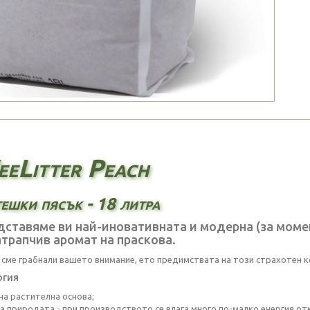
eLitter Peach
ешки пясък - 18 литра
ставяме ви най-иновативната и модерна (за момен
трапчив аромат на праскова.
о сме грабнали вашето внимание, ето предимствата на този страхотен к
огия
на растителна основа;
а природата - при производството се влага много по-малко енергия от