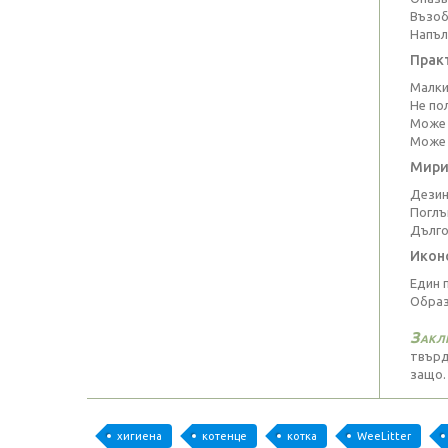
Възоб
Напъл
Прак
Малки 
Не по
Може 
Може 
Мири
Дезин
Поглъ
Дълго
Икон
Един 
Образ
Закл
твърд
защо.
хигиена
котенце
котка
WeeLitter