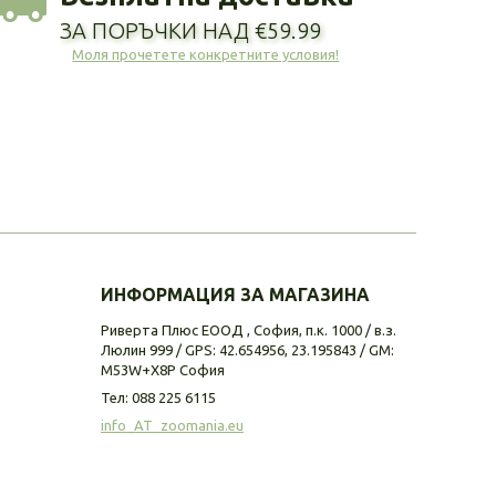
ЗА ПОРЪЧКИ НАД €59.99
Моля прочетете конкретните условия!
ИНФОРМАЦИЯ ЗА МАГАЗИНА
Риверта Плюс ЕООД , София, п.к. 1000 / в.з.
Люлин 999 / GPS: 42.654956, 23.195843 / GM:
M53W+X8P София
Тел:
088 225 6115
info_AT_zoomania.eu