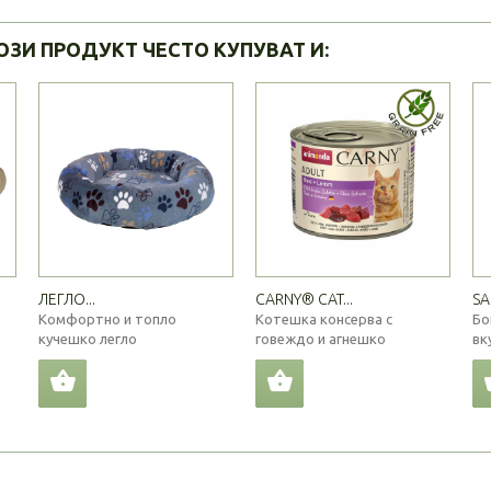
ОЗИ ПРОДУКТ ЧЕСТО КУПУВАТ И:
ЛЕГЛО...
CARNY® CAT...
SA
Комфортно и топло
Котешка консерва с
Бо
кучешко легло
говеждо и агнешко
вк