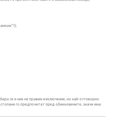
амъни"?);
бира се и ние не правим изключение, но най-отговорно
 стопани го предпочитат пред обикновените, значи има