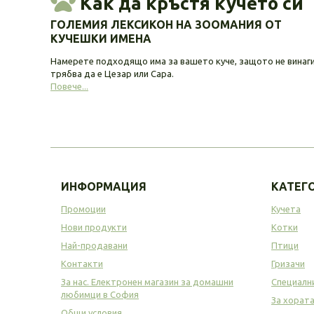
Как да кръстя кучето си
ГОЛЕМИЯ ЛЕКСИКОН НА ЗООМАНИЯ ОТ
КУЧЕШКИ ИМЕНА
Намерете подходящо има за вашето куче, защото не винаг
трябва да е Цезар или Сара.
Повече...
ИНФОРМАЦИЯ
КАТЕГ
Промоции
Кучета
Нови продукти
Котки
Най-продавани
Птици
Контакти
Гризачи
За нас. Електронен магазин за домашни
Специалн
любимци в София
За хорат
Общи условия