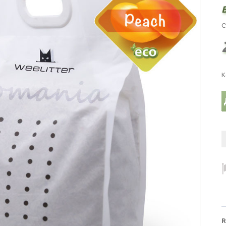
B
С
К
R