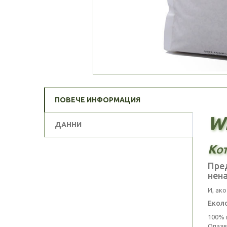
ПОВЕЧЕ ИНФОРМАЦИЯ
We
ДАННИ
Кот
Пред
нена
И, ак
Екол
100% 
Опазв