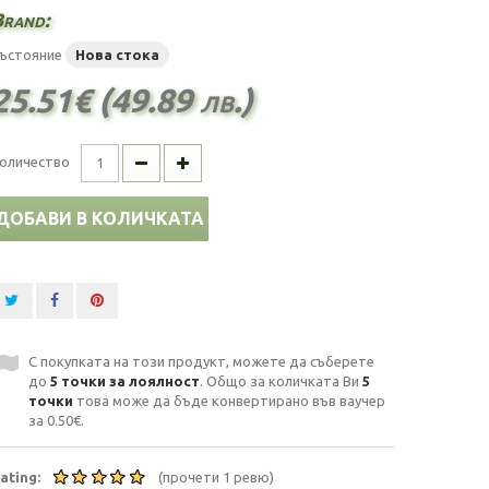
rand:
ъстояние
Нова стока
25.51€ (49.89 лв.)
оличество
ДОБАВИ В КОЛИЧКАТА
С покупката на този продукт, можете да съберете
до
5
точки за лоялност
. Общо за количката Ви
5
точки
това може да бъде конвертирано във ваучер
за
0.50€
.
ating:
(прочети 1 ревю)