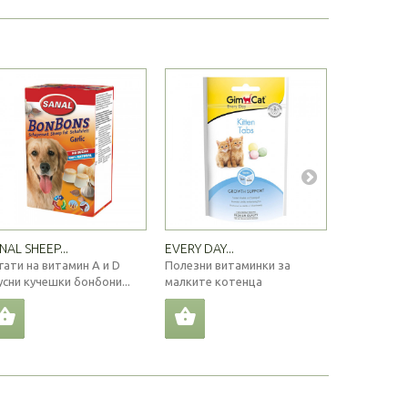
NAL SHEEP...
EVERY DAY...
GIMCAT...
гати на витамин A и D
Полезни витаминки за
Хранителн
усни кучешки бонбони...
малките котенца
котенца с 1