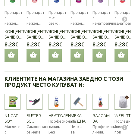
Препарат
Препарат
Препарат
Препарат
Препарат
Препарат
с
с
със
с
с
с
нежен...
нежен...
свеж...
нежен...
ненатрапчив...
ненатрапчи
КОНЦЕНТРАТ
КОНЦЕНТРАТ
КОНЦЕНТРАТ
КОНЦЕНТРАТ
КОНЦЕНТРАТ
КОНЦЕНТР
SANIBO...
SANIBO...
SANIBO...
SANIBO...
SANIBO...
SANIBO...
8.28€
8.28€
8.28€
8.28€
8.28€
8.28€
КЛИЕНТИТЕ НА МАГАЗИНА ЗАЕДНО С ТОЗИ
ПРОДУКТ ЧЕСТО КУПУВАТ И:
N1 CAT
BUSTER
НЕУТРАЛЕН...
МЕКА
БАЛСАМ
WEELITTER.
SOY...
SC...
ИГЛЕНА...
ЗА...
Професионална
Последния
Мислете
Самопочистваща
линия.
Четка
Професионална
"писък"
с
се мека
Без
за
линия.
при