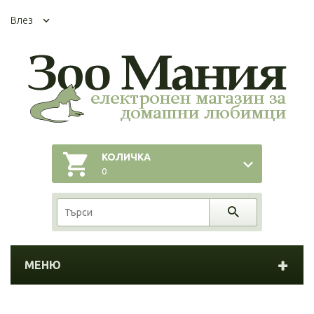
Влез
КОЛИЧКА
0
МЕНЮ