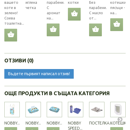
вашето
иглена
парабени.
котки
Без
котешкит
коте в
четка
С
парабени.
пясъци -
зелено!
аромат
С масло
на...
Соева
на...
от...
тоалетна...
ОТЗИВИ (0)
Бъдете първият написал отзив!
ОЩЕ ПРОДУКТИ В СЪЩАТА КАТЕГОРИЯ
NOBBY...
NOBBY...
NOBBY...
NOBBY
ПОСТЕЛКА...
КОТЕШКА..
SPEED...