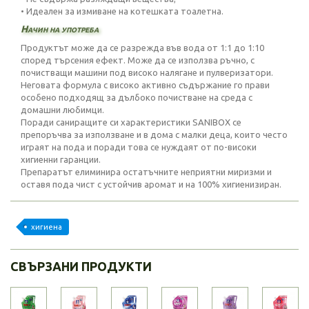
• Идеален за измиване на котешката тоалетна.
Начин на употреба
Продуктът може да се разрежда във вода от 1:1 до 1:10
според търсения ефект. Може да се използва ръчно, с
почистващи машини под високо налягане и пулверизатори.
Неговата формула с високо активно съдържание го прави
особено подходящ за дълбоко почистване на среда с
домашни любимци.
Поради саниращите си характеристики SANIBOX се
препоръчва за използване и в дома с малки деца, които често
играят на пода и поради това се нуждаят от по-високи
хигиенни гаранции.
Препаратът елиминира остатъчните неприятни миризми и
оставя пода чист с устойчив аромат и на 100% хигиенизиран.
хигиена
СВЪРЗАНИ ПРОДУКТИ