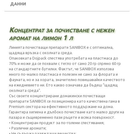
ДАННИ
Концентрат за почистване с нежен
аромат на лимон 1 л
Линията почистващи препарати SANIBOX е с оптимална,
щадяща връзка с околната среда.
Опаковката Dojpack спестява употребата на пластмаса до
70% и може да се похвали с тегло от само 20 гр спрямо 60 гр
на стандартните бутилки. Фактът, че SANIBOX използва
много по-малко пластмаса е полезен не само за флората и
фауната, но и за хората, значително повишавайки качеството
на ежедневието ни. Ето какво означава да бъдеш "щадящ
околната среда".
Със своите концентрирани домакински почистващи
препарати SANIBOX се позиционира като качествена гама в
Premium сектора на ефективното поддържане на дома.
Гарантира хигиена и дълбоко почистване като малко други на
пазара и същевременно пази ръцете и всяка повърхност.
• Концентриран продукт за по-големи спестявания;
• Различни аромати;
• Не съдържа разяждащи вещества;