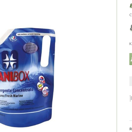
С
К
R