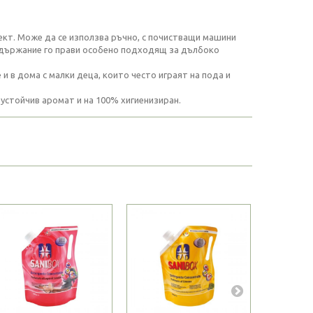
ект. Може да се използва ръчно, с почистващи машини
съдържание го прави особено подходящ за дълбоко
 в дома с малки деца, които често играят на пода и
устойчив аромат и на 100% хигиенизиран.