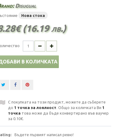
Brand:
Disugual
ъстояние
Нова стока
8.28€ (16.19 лв.)
оличество
ДОБАВИ В КОЛИЧКАТА
С покупката на този продукт, можете да съберете
до
1
точка за лоялност
. Общо за количката Ви
1
точка
това може да бъде конвертирано във ваучер
за
0.10€
.
ating:
Бъдете първият написал ревю!