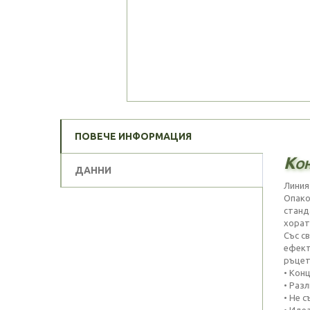
ПОВЕЧЕ ИНФОРМАЦИЯ
Кон
ДАННИ
Линия
Опако
станд
хорат
Със с
ефект
ръцет
• Кон
• Раз
• Не 
• Иде