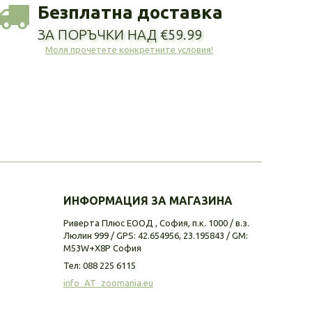
Безплатна доставка
ЗА ПОРЪЧКИ НАД €59.99
Моля прочетете конкретните условия!
ИНФОРМАЦИЯ ЗА МАГАЗИНА
Риверта Плюс ЕООД , София, п.к. 1000 / в.з.
Люлин 999 / GPS: 42.654956, 23.195843 / GM:
M53W+X8P София
Тел:
088 225 6115
info_AT_zoomania.eu