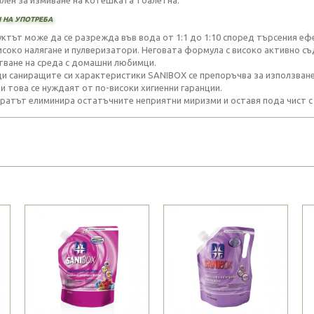
 на употреба
ктът може да се разрежда във вода от 1:1 до 1:10 според търсения еф
исоко налягане и пулверизатори. Неговата формула с високо активно 
тване на среда с домашни любимци.
и саниращите си характеристики SANIBOX се препоръчва за използване и
и това се нуждаят от по-високи хигиенни гаранции.
ратът елиминира остатъчните неприятни миризми и оставя пода чист с 