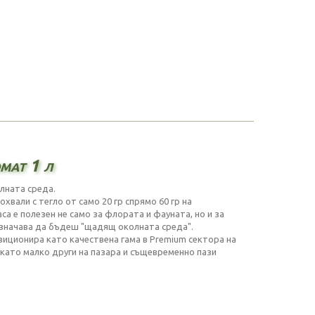
мат 1 л
лната среда.
хвали с тегло от само 20 гр спрямо 60 гр на
а е полезен не само за флората и фауната, но и за
означава да бъдеш "щадящ околната среда".
иционира като качествена гама в Premium сектора на
като малко други на пазара и същевременно пази