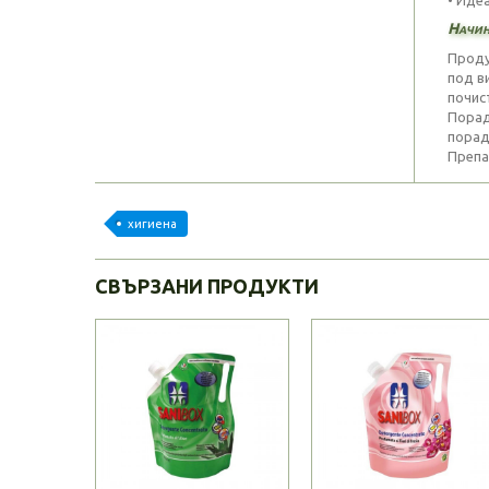
Начин
Проду
под в
почис
Порад
порад
Препа
хигиена
СВЪРЗАНИ ПРОДУКТИ