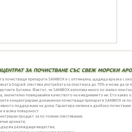
центрат за почистване със свеж морски аро
та почистващи препарати SANIBOX е с оптимална, щадяща връзка с око
вката Dojpack спестява употребата на пластмаса до 70% и може да се по
артните бутилки. Фактът, че SANIBOX използва много по-малко пластмас
а, значително повишавайки качеството на ежедневието ни. Ето какво 
воите концентрирани домакински почистващи препарати SANIBOX се поз
ивното поддържане на дома. Гарантира хигиена и дълбоко почистване 
е и всяка повърхност.
центриран продукт за по-големи спестявания;
лични аромати;
съдържа разяждащи вещества;
ален за измиване на котешката тоалетна.