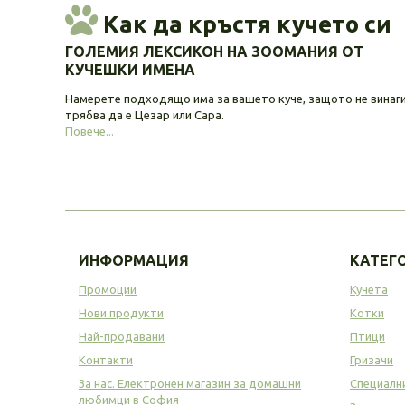
Как да кръстя кучето си
ГОЛЕМИЯ ЛЕКСИКОН НА ЗООМАНИЯ ОТ
КУЧЕШКИ ИМЕНА
Намерете подходящо има за вашето куче, защото не винаг
трябва да е Цезар или Сара.
Повече...
ИНФОРМАЦИЯ
КАТЕГ
Промоции
Кучета
Нови продукти
Котки
Най-продавани
Птици
Контакти
Гризачи
За нас. Електронен магазин за домашни
Специалн
любимци в София