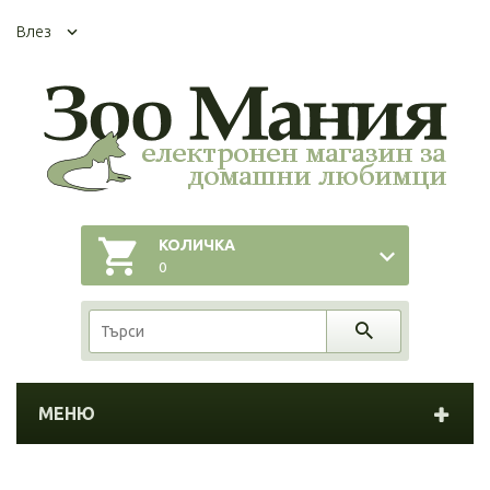
Влез
КОЛИЧКА
0
МЕНЮ