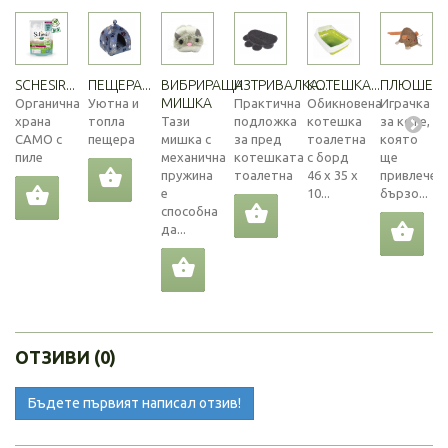
SCHESIR...
ПЕЩЕРА...
ВИБРИРАЩА
ИЗТРИВАЛКА...
КОТЕШКА...
ПЛЮШЕНА.
МИШКА
Органична
Уютна и
Практична
Обикновена
Играчка
храна
топла
Тази
подложка
котешка
за коте,
САМО с
пещера
мишка с
за пред
тоалетна
която
пиле
механична
котешката
с борд
ще
пружина
тоалетна
46 х 35 х
привлече
е
10...
бързо...
способна
да...
ОТЗИВИ (0)
Бъдете първият написал отзив!