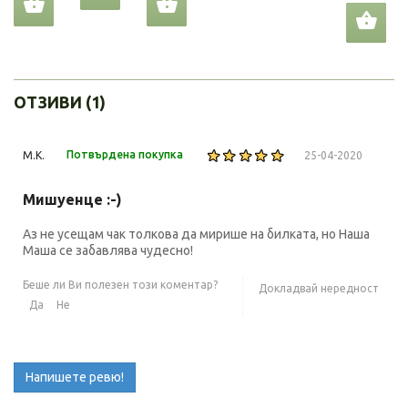
ОТЗИВИ (1)
Потвърдена покупка
М.К.
25-04-2020
Мишуенце :-)
Аз не усещам чак толкова да мирише на билката, но Наша
Маша се забавлява чудесно!
Беше ли Ви полезен този коментар?
Докладвай нередност
Да
Не
Напишете ревю!