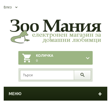
Влез
КОЛИЧКА
0
МЕНЮ