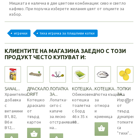
Мишката е налична в две цветови комбинации: сиво и светло
кафяво. При поръчка изберете желания цвят от опциите за
избор.
играчки
тиха играчка за плашливи котки
КЛИЕНТИТЕ НА МАГАЗИНА ЗАЕДНО С ТОЗИ
ПРОДУКТ ЧЕСТО КУПУВАТ И:
SANAL...
ДРАСКАЛО
ЛОПАТКА
КОТЕШКА...
КОТЕШКА...
ТОПКИ
DRIFT
ЗА...
ЗА...
Хранителна
Обикновена
Уютна къщичка
добавка
Котешко
Лопатка-
котешка
за
Изработе
с
драскало
сито с
тоалетна
отмора
от
витамини
от
капаче
с борд
и
твърд
В1, В2,
твърд
за лесно
46 х 35 х
криеница
дунапрен
В6 и
картон
отстраняване
10...
топките
В12,...
на...
са
"тихи"...