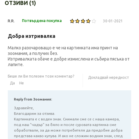
ОТЗИВИ (1)
Потвърдена покупка
R.R.
30-01-2021
Добра изтривалка
Малко разочароващо е че на картинката има принт на
зоомания, а получих без.
Изтривалката обаче е добре измислена и събира пясъка от
лапите.
Беше ли Ви полезен този коментар?
Докладвай нередност
Да
Не
Reply from Зоомания:
Здравейте,
Благодарим за отзива.
Картинката е с воден знак. Снимали сме се с наша камера,
под наш "чадър" за бяло и после суровата картинка сме
обработвали, за да може потребителя да придобие добра
представа какво купува. И ако не сложим водния знак, след