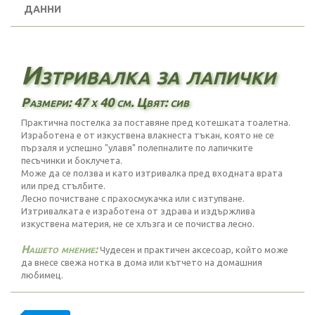
ДАННИ
Изтривалка за лапички
Размери: 47 х 40 см. Цвят: сив
Практична постелка за поставяне пред котешката тоалетна.
Изработена е от изкуствена влакнеста тъкан, която не се
пързаля и успешно "улавя" полепналите по лапичките
песъчинки и боклучета.
Може да се ползва и като изтривалка пред входната врата
или пред стълбите.
Лесно почистване с прахосмукачка или с изтупване.
Изтривалката е изработена от здрава и издържлива
изкуствена материя, не се хлъзга и се почиства лесно.
Нашето мнение:
Чудесен и практичен аксесоар, който може
да внесе свежа нотка в дома или кътчето на домашния
любимец.