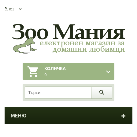
Влез
КОЛИЧКА
0
МЕНЮ