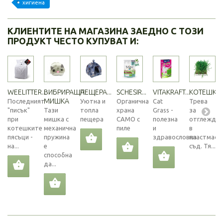
хигиена
КЛИЕНТИТЕ НА МАГАЗИНА ЗАЕДНО С ТОЗИ
ПРОДУКТ ЧЕСТО КУПУВАТ И:
WEELITTER...
ВИБРИРАЩА
ПЕЩЕРА...
SCHESIR...
VITAKRAFT...
КОТЕШКА..
МИШКА
Последният
Уютна и
Органична
Cat
Трева
"писък"
Тази
топла
храна
Grass -
за
при
мишка с
пещера
САМО с
полезна
отглеждан
котешките
механична
пиле
и
в
пясъци -
пружина
здравословна
пластмасо
на...
е
съд. Тя...
способна
да...