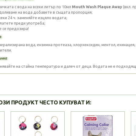
ничката с вода на всеки литър по 10мл
Mouth Wash Plaque Away
(вкл. 
 доливане на вода добавете в същата пропорция;
секи 24 ч. заменяйте изцяло водата;
клатете преди употреба;
е се предозира!
в
ерализирана вода, ензимна протеаза, хлорхексидин, ментол, ехинацея,
ители.
ние
нявайте на стайна температура и далеч от деца. Водата не е подходящ
ОЗИ ПРОДУКТ ЧЕСТО КУПУВАТ И: