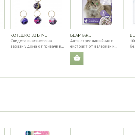
КОТЕШКО ЗВЪНЧЕ
BEAPHAR...
BE
Сведете внасянето на
Анти стрес нашийник с
10
зарази у дома от гризачи и...
екстракт от валериан и...
бе
Я