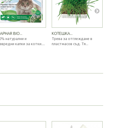
APHAR BIO...
КОТЕШКА...
КОТЕШКИ..
0% натурални и
Трева за отглеждане в
Елегантни 
звредни капки за котки....
пластмасов съд. Тя...
различни ц