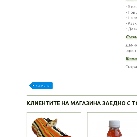
• В па
• При
• На в
• Раз
• Да н
Съста
Демин
оцвет
Внима
Съхра
хигиена
КЛИЕНТИТЕ НА МАГАЗИНА ЗАЕДНО С Т