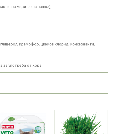
практична меритална чашка);
 глицерол, кремофор, цинков хлорид, консерванти,
а за употреба от хора.