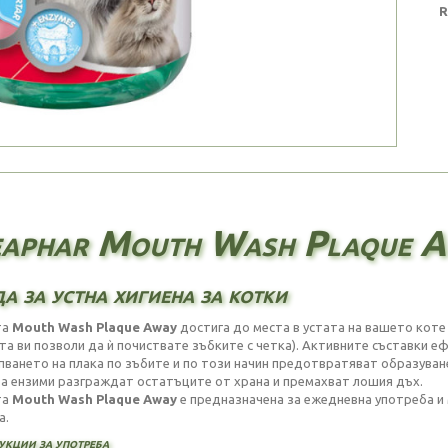
R
aphar Mouth Wash Plaque A
а за устна хигиена за котки
та
Mouth Wash Plaque Away
достига до места в устата на вашето коте
та ви позволи да ѝ почиствате зъбките с четка). Активните съставки 
пването на плака по зъбите и по този начин предотвратяват образуван
а ензими разграждат остатъците от храна и премахват лошия дъх.
та
Mouth Wash Plaque Away
е предназначена за ежедневна употреба и 
а.
укции за употреба