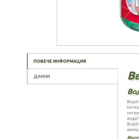
ПОВЕЧЕ ИНФОРМАЦИЯ
Be
ДАННИ
Вод
Вода
котка
натру
водат
Вода
месец
Инстр