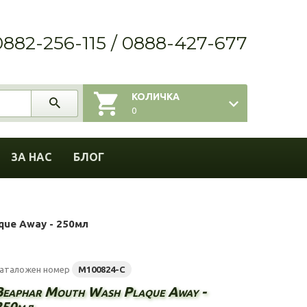
0882-256-115 / 0888-427-677
КОЛИЧКА
0
ЗА НАС
БЛОГ
que Away - 250мл
аталожен номер
M100824-C
Beaphar Mouth Wash Plaque Away -
250мл