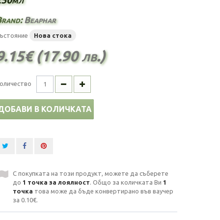
Brand:
Beaphar
ъстояние
Нова стока
9.15€ (17.90 лв.)
оличество
ДОБАВИ В КОЛИЧКАТА
С покупката на този продукт, можете да съберете
до
1
точка за лоялност
. Общо за количката Ви
1
точка
това може да бъде конвертирано във ваучер
за
0.10€
.