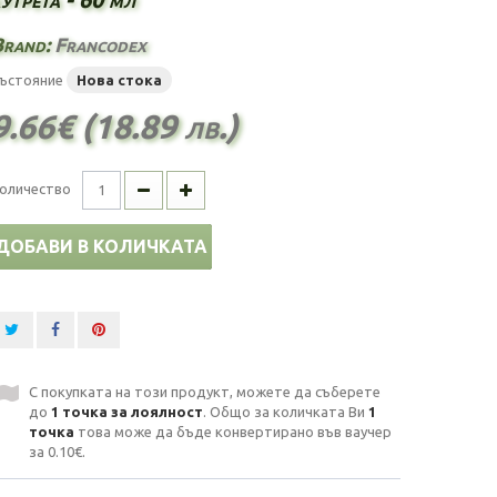
Brand:
Francodex
ъстояние
Нова стока
9.66€ (18.89 лв.)
оличество
ДОБАВИ В КОЛИЧКАТА
С покупката на този продукт, можете да съберете
до
1
точка за лоялност
. Общо за количката Ви
1
точка
това може да бъде конвертирано във ваучер
за
0.10€
.