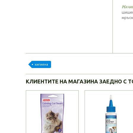
Начин
шишен
мръсн
хигиена
КЛИЕНТИТЕ НА МАГАЗИНА ЗАЕДНО С Т