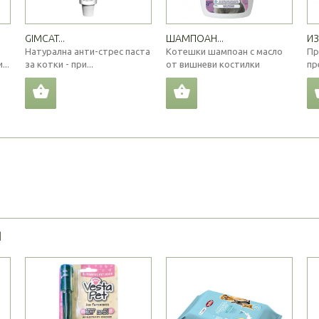
GIMCAT...
ШАМПОАН...
ИЗ
Натурална анти-стрес паста
Котешки шампоан с масло
Пр
...
за котки - при...
от вишневи костилки
пр
Я