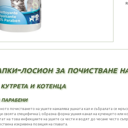
R
пки-лосион за почистване на
 кутрета и котенца
 парабени
ното почистването на ушите намалява ушната кал и събралата се мръс
и своята специфична L-образна форма ушния канал на кученцето или ко
тат на това инфекциите на ушите са чести и водят до чесане често съп
ествена изкривена позиция на главата.