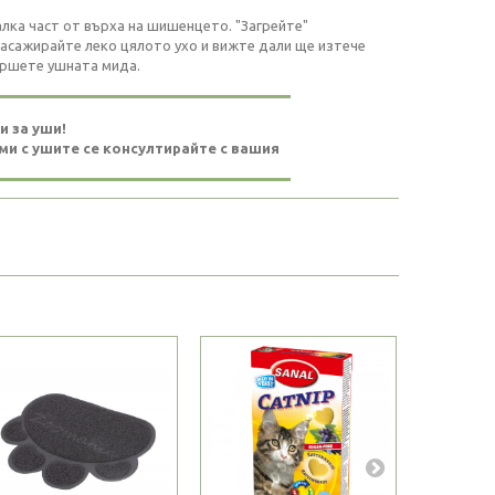
лка част от върха на шишенцето. "Загрейте"
Масажирайте леко цялото ухо и вижте дали ще изтече
ършете ушната мида.
и за уши!
ми с ушите се консултирайте с вашия