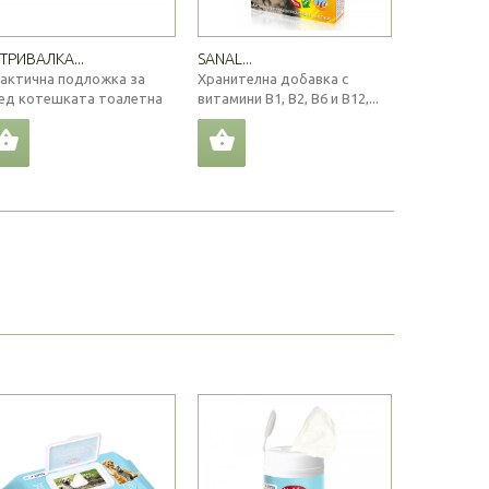
ТРИВАЛКА...
SANAL...
WEELITTER.
актична подложка за
Хранителна добавка с
Последният
ед котешката тоалетна
витамини В1, В2, В6 и В12,...
котешките п