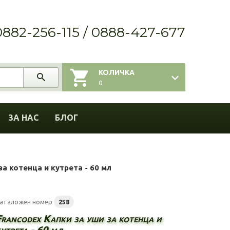
0882-256-115 / 0888-427-677
КОЛИЧКА
0
ЗА НАС
БЛОГ
за котенца и кутрета - 60 мл
аталожен номер
258
Francodex Капки за уши за котенца и
утрета - 60 мл