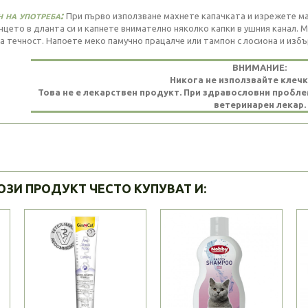
 на употреба:
При първо използване махнете капачката и изрежете ма
цето в дланта си и капнете внимателно няколко капки в ушния канал. 
а течност. Напоете меко памучно працалче или тампон с лосиона и изб
ВНИМАНИЕ:
Никога не използвайте клечк
Това не е лекарствен продукт. При здравословни пробле
ветеринарен лекар.
ОЗИ ПРОДУКТ ЧЕСТО КУПУВАТ И: