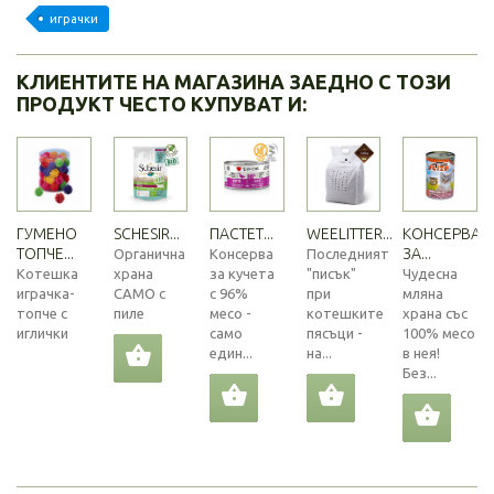
играчки
КЛИЕНТИТЕ НА МАГАЗИНА ЗАЕДНО С ТОЗИ
ПРОДУКТ ЧЕСТО КУПУВАТ И:
ГУМЕНО
SCHESIR...
ПАСТЕТ...
WEELITTER...
КОНСЕРВА
ТОПЧЕ...
ЗА...
Органична
Консерва
Последният
Котешка
храна
за кучета
"писък"
Чудесна
играчка-
САМО с
с 96%
при
мляна
топче с
пиле
месо -
котешките
храна със
иглички
само
пясъци -
100% месо
един...
на...
в нея!
Без...