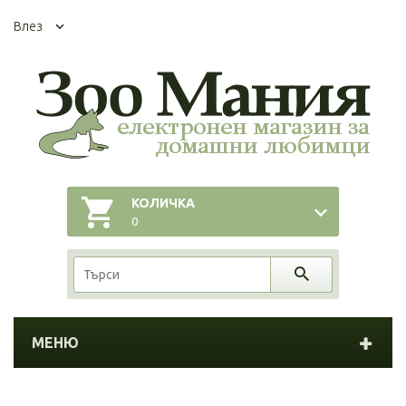
Влез
КОЛИЧКА
0
МЕНЮ