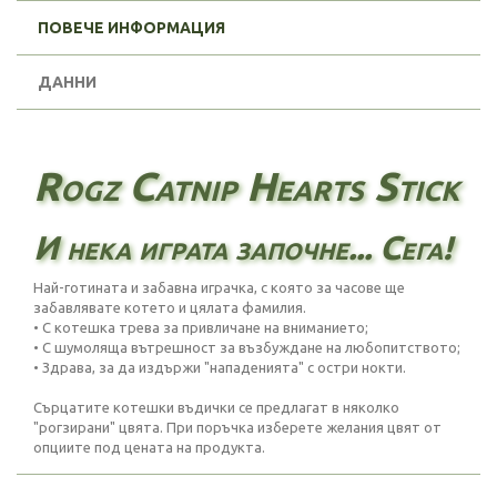
ПОВЕЧЕ ИНФОРМАЦИЯ
ДАННИ
Rogz Catnip Hearts Stick
И нека играта започне... Сега!
Най-готината и забавна играчка, с която за часове ще
забавлявате котето и цялата фамилия.
• С котешка трева за привличане на вниманието;
• С шумоляща вътрешност за възбуждане на любопитството;
• Здрава, за да издържи "нападенията" с остри нокти.
Сърцатите котешки въдички се предлагат в няколко
"рогзирани" цвята. При поръчка изберете желания цвят от
опциите под цената на продукта.