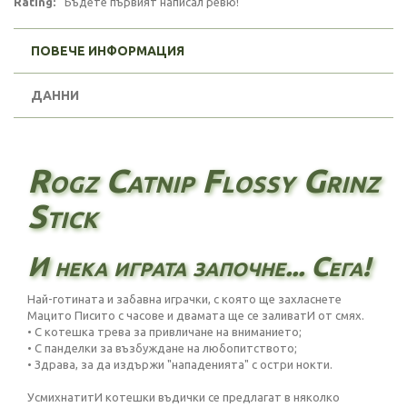
Rating:
Бъдете първият написал ревю!
ПОВЕЧЕ ИНФОРМАЦИЯ
ДАННИ
Rogz Catnip Flossy Grinz
Stick
И нека играта започне... Сега!
Най-готината и забавна играчки, с която ще захласнете
Мацито Писито с часове и двамата ще се заливатИ от смях.
• С котешка трева за привличане на вниманието;
• С панделки за възбуждане на любопитството;
• Здрава, за да издържи "нападенията" с остри нокти.
УсмихнатитИ котешки въдички се предлагат в няколко