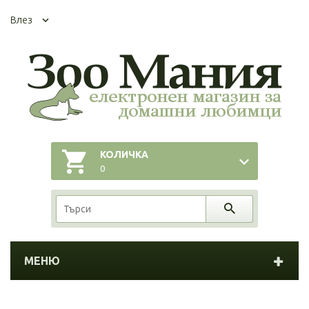
Влез
КОЛИЧКА
0
МЕНЮ