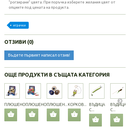
"рогзирани" цвята. При поръчка изберете желания цвят от
опциите под цената на продукта.
играчки
ОТЗИВИ (0)
Бъдете първият написал отзив!
ОЩЕ ПРОДУКТИ В СЪЩАТА КАТЕГОРИЯ
ПЛЮШЕНО...
ПЛЮШЕНО...
ПЛЮШЕН...
КОРКОВ...
ВЪДИЦА
ВЪДИЦА
С...
С...