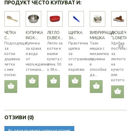
ПРОДУКТ ЧЕСТО КУПУВАТ И:
ЧЕТКА
КУПИЧКА
ЛЕГЛО
ЩИПКА
ВИБРИРАЩА
ДЮШЕЧЕ
С...
INOX...
DUBEX...
ЗА...
МИШКА
"LONETA"
Подходяща
Купичка
Легло за
Практична
Тази
Удобна
за
за храна
котки и
щипка
мишка с
постелка
котки
и вода
малки
за
механична
за
дървена
от
кучета с
отстраняване
пружина
леглото
четка
неръждаема
пяна. 50
на
е
на
с мек
стомана....
х 38 х...
кърлежи.
способна
кучето
косъм.
да...
или
котето
ОТЗИВИ (0)
Бъдете първият написал отзив!