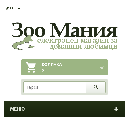
Влез
КОЛИЧКА
0
МЕНЮ