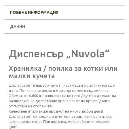
ПОВЕЧЕ ИНФОРМАЦИЯ
ДАННИ
Диспенсър „Nuvola“
Хранилка / поилка за котки или
малки кучета
Диспенсърът е изработен от пластмаса и е с антихлъзгащо
дъно. Почиства се лесно и може да се мие в съдомиялна.
Обемът от 0.600 л. позволява на котето / кучето да имат на
разположение достатъчно храна или вода при по-дълго
отсъствие на стопаните.
Качествен италиански продукт на много добра цена!
Диспенсърът се предлага в четири атрактивни цвята: сив,
зелен, розов и бял. При поръчка, моля изберете желания
цвят.