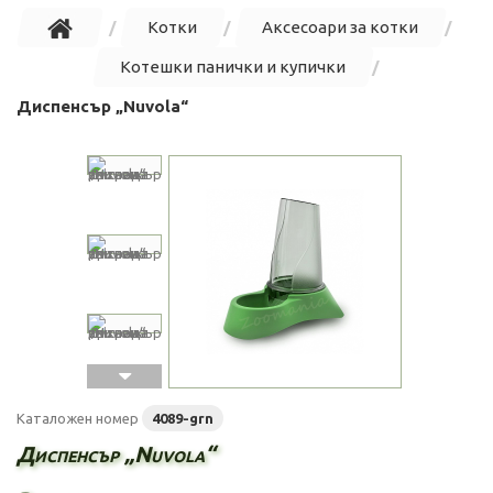
Котки
Аксесоари за котки
Котешки панички и купички
Диспенсър „Nuvola“
Каталожен номер
4089-grn
Диспенсър „Nuvola“