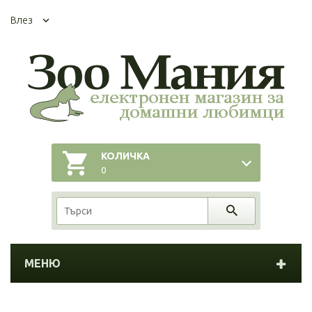
Влез
КОЛИЧКА
0
МЕНЮ