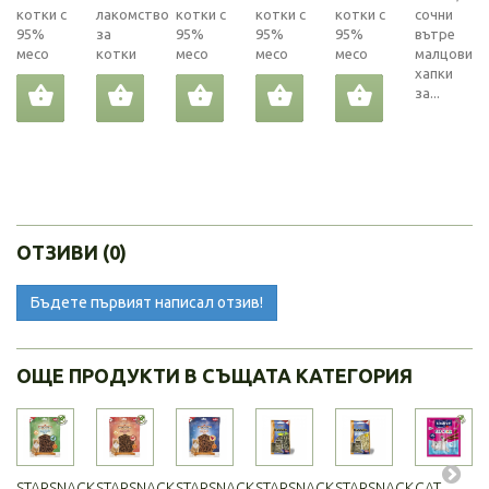
котки с
лакомство
котки с
котки с
котки с
сочни
95%
за
95%
95%
95%
вътре
месо
котки
месо
месо
месо
малцови
хапки
за...
ОТЗИВИ (0)
Бъдете първият написал отзив!
ОЩЕ ПРОДУКТИ В СЪЩАТА КАТЕГОРИЯ
STARSNACK...
STARSNACK...
STARSNACK...
STARSNACK...
STARSNACK...
CAT