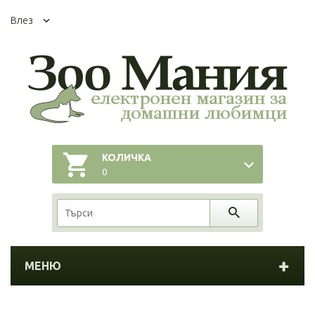
Влез
КОЛИЧКА
0
МЕНЮ