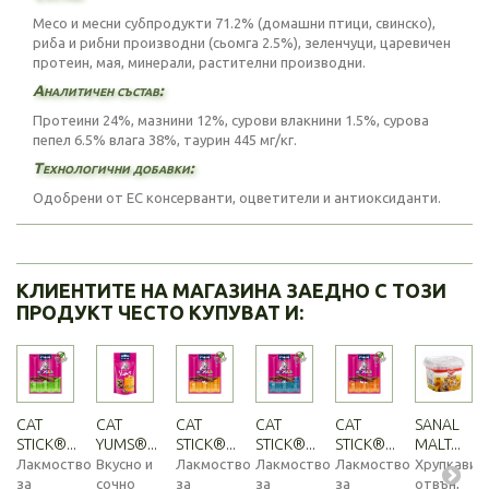
Месо и месни субпродукти 71.2% (домашни птици, свинско),
риба и рибни производни (сьомга 2.5%), зеленчуци, царевичен
протеин, мая, минерали, растителни производни.
Аналитичен състав:
Протеини 24%, мазнини 12%, сурови влакнини 1.5%, сурова
пепел 6.5% влага 38%, таурин 445 мг/кг.
Технологични добавки:
Одобрени от ЕС консерванти, оцветители и антиоксиданти.
КЛИЕНТИТЕ НА МАГАЗИНА ЗАЕДНО С ТОЗИ
ПРОДУКТ ЧЕСТО КУПУВАТ И:
CAT
CAT
CAT
CAT
CAT
SANAL
STICK®...
YUMS®...
STICK®...
STICK®...
STICK®...
MALT...
Лакмоство
Вкусно и
Лакмоство
Лакмоство
Лакмоство
Хрупкави
за
сочно
за
за
за
отвън,