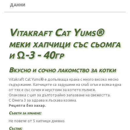
ДАННИ
Vitakraft Cat Yums®
меки хапчици със сьомга
и Ω-3 - 40гр
Вкусно и сочно лакомство за котки
Vitakraft Cat Yums® е допълваща храна с много високо месно
съдържание. Хапчиците са задушени на слаб огън и всяка една
от тях е със сочен и неустоим за котето пълнеж.
Опаковка с цип за дълготрайно запазване на свежестта.
С Омега 3 за здрава и лъскава козина.
Рецепта без захар.
Съвети за хранене:
Не повече от 5 хапчици дневно.
Състав: