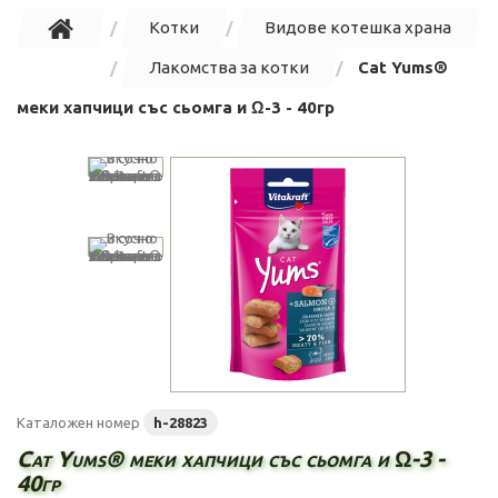
Котки
Видове котешка храна
Лакомства за котки
Cat Yums®
меки хапчици със сьомга и Ω-3 - 40гр
Каталожен номер
h-28823
Cat Yums® меки хапчици със сьомга и Ω-3 -
40гр