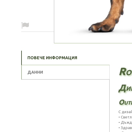
ПОВЕЧЕ ИНФОРМАЦИЯ
Ro
ДАННИ
Диш
Outl
С диза
• Свет
• Дъжд
• Здрав