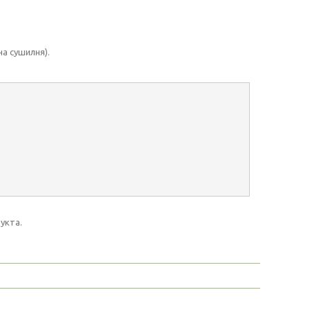
на сушилня).
укта.