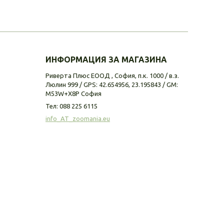
ИНФОРМАЦИЯ ЗА МАГАЗИНА
Риверта Плюс ЕООД , София, п.к. 1000 / в.з.
Люлин 999 / GPS: 42.654956, 23.195843 / GM:
M53W+X8P София
Тел:
088 225 6115
info_AT_zoomania.eu