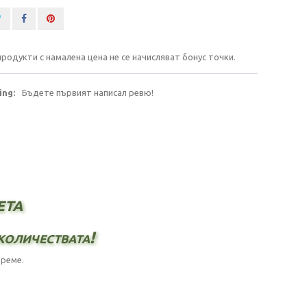
продукти с намалена цена не се начисляват бонус точки.
ing:
Бъдете първият написал ревю!
ета
количествата!
време.