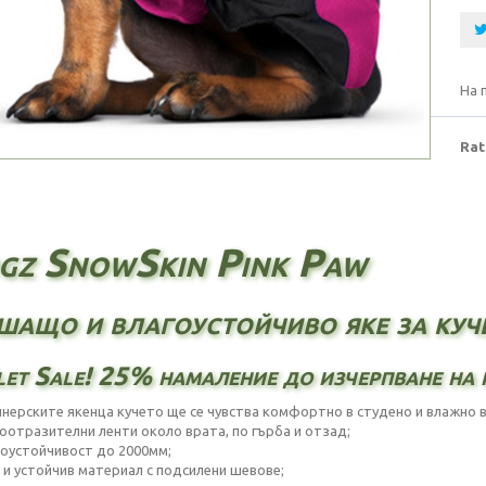
На 
Rat
gz SnowSkin Pink Paw
ащо и влагоустойчиво яке за куч
et Sale! 25% намаление до изчерпване на 
йнерските якенца кучето ще се чувства комфортно в студено и влажно 
лоотразителни ленти около врата, по гърба и отзад;
оустойчивост до 2000мм;
 и устойчив материал с подсилени шевове;