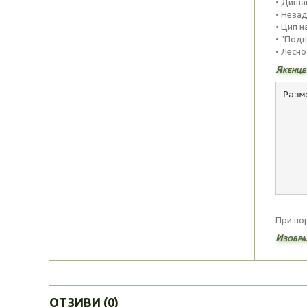
• Диша
• Неза
• Цип 
• "Под
• Лесно
Якенцет
Разм
    
    
    
    
    
    
    
При по
Изобра
ОТЗИВИ (0)