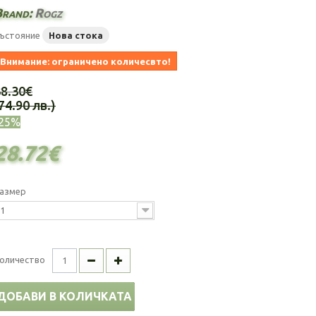
Brand:
Rogz
ъстояние
Нова стока
Внимание: ограничено количесвто!
38.30€
74.90 лв.)
-25%
28.72€
азмер
1
оличество
ДОБАВИ В КОЛИЧКАТА