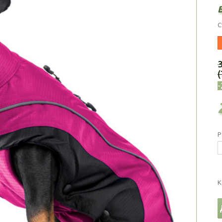
С
(
Р
К