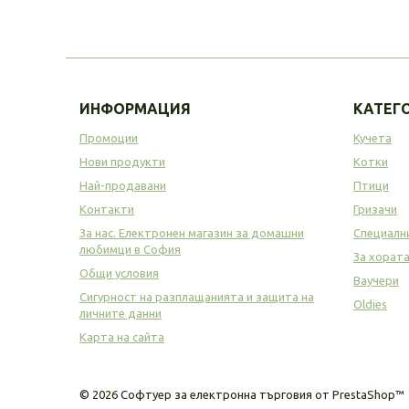
ИНФОРМАЦИЯ
КАТЕГ
Промоции
Кучета
Нови продукти
Котки
Най-продавани
Птици
Контакти
Гризачи
За нас. Електронен магазин за домашни
Специалн
любимци в София
За хорат
Общи условия
Ваучери
Сигурност на разплащанията и защита на
Oldies
личните данни
Карта на сайта
©
2026
Софтуер за електронна търговия от PrestaShop™