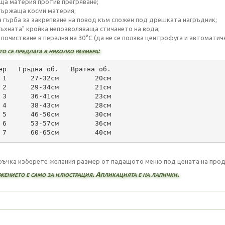
ща материя против прегряване;
държаща косми материя;
на гърба за закрепване на повод към сложен под дрешката нагръдник;
пъхната" кройка непозволяваща стичането на вода;
 почистване в пералня на 30°C (да не се ползва центрофуга и автоматич
о се предлага в няколко размера:
ер   Гръдна об.   Вратна об.
 1      27-32см         20см
 2      29-34см         21см
 3      36-41см         23см
 4      38-43см         28см
 5      46-50см         30см
 6      53-57см         36см
 7      60-65см         40см
ръчка изберете желания размер от падащото меню под цената на прод
жението е само за илюстрация. Апликацията е на лапички.