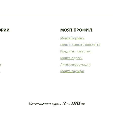
ОРИИ
МОЯТ ПРОФИЛ
Моите поръчки
Моите върнати продукти
Кредитни известия
Моите адреси
и
Лична информация
а
Моите ваучери
Използваният курс е 1€ = 1.95583 лв