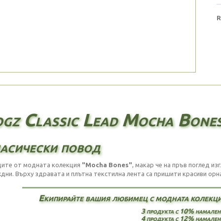
R
gz Classic Lead Mocha Bone
асически повод
ите от модната колекция
"Mocha Bones"
, макар че на пръв поглед и
дни. Върху здравата и плътна текстилна лента са пришити красиви ор
Екипирайте вашия любимец с модната колекци
3 продукта с 10% намален
4 продукта с 12% намален