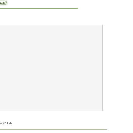
ие!!
дукта.