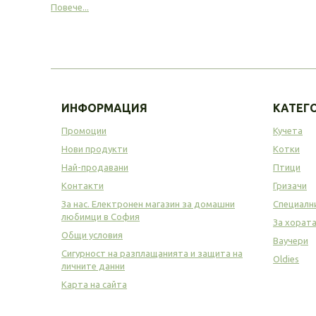
Повече...
ИНФОРМАЦИЯ
КАТЕГ
Промоции
Кучета
Нови продукти
Котки
Най-продавани
Птици
Контакти
Гризачи
За нас. Електронен магазин за домашни
Специалн
любимци в София
За хорат
Общи условия
Ваучери
Сигурност на разплащанията и защита на
Oldies
личните данни
Карта на сайта