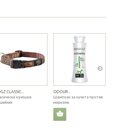
GZ CLASSIC...
ODOUR...
ROGZ FLAT.
асически кучешки
Шампоан за кучета против
Удобно ку
шийник
миризми