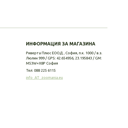
ИНФОРМАЦИЯ ЗА МАГАЗИНА
Риверта Плюс ЕООД , София, п.к. 1000 / в.з.
Люлин 999 / GPS: 42.654956, 23.195843 / GM:
M53W+X8P София
Тел:
088 225 6115
info_AT_zoomania.eu