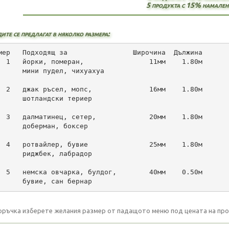
5 продукта с 15% намален
те се предлагат в няколко размера:
мер   Подходящ за                Широчина  Дължина
  1   йорки, померан,                11мм    1.80м
      мини пудел, чихуахуа
  2   джак ръсел, мопс,              16мм    1.80м
      шотландски териер
  3   далматинец, сетер,             20мм    1.80м
      доберман, боксер
  4   ротвайлер, бувие               25мм    1.80м
      риджбек, лабрадор
  5   немска овчарка, булдог,        40мм    0.50м
      бувие, сан бернар
оръчка изберете желания размер от падащото меню под цената на про