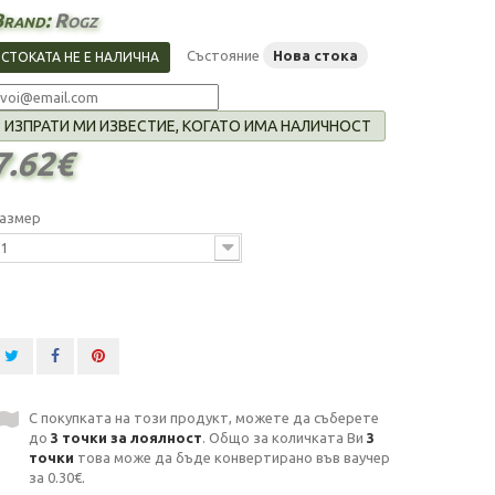
Brand:
Rogz
Състояние
Нова стока
СТОКАТА НЕ Е НАЛИЧНА
ИЗПРАТИ МИ ИЗВЕСТИЕ, КОГАТО ИМА НАЛИЧНОСТ
7.62€
азмер
1
С покупката на този продукт, можете да съберете
до
3
точки за лоялност
. Общо за количката Ви
3
точки
това може да бъде конвертирано във ваучер
за
0.30€
.