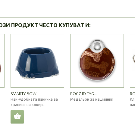
ОЗИ ПРОДУКТ ЧЕСТО КУПУВАТ И:
SMARTY BOWL...
ROGZ ID TAG...
RO
Най-удобната паничка за
Медальон за нашийник
Кл
хранене на кокер...
на