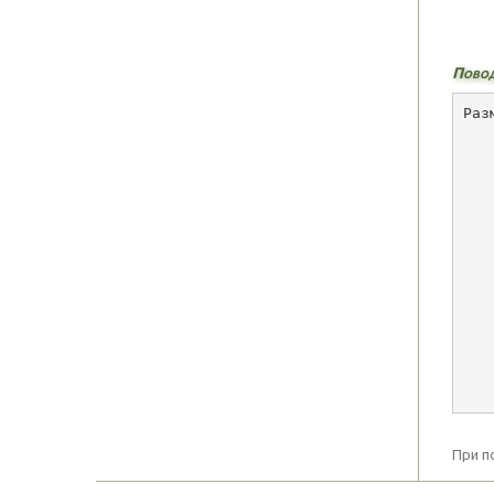
Поводи
Раз
   
   
   
   
   
   
   
   
   
   
При п