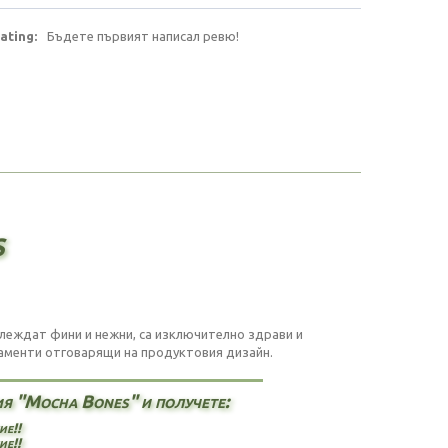
ating:
Бъдете първият написал ревю!
s
зглеждат фини и нежни, са изключително здрави и
наменти отговарящи на продуктовия дизайн.
я "Mocha Bones" и получете:
ие!!
ие!!