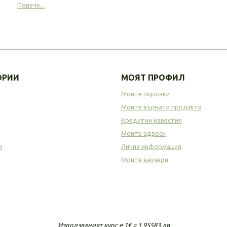
Повече...
ОРИИ
МОЯТ ПРОФИЛ
Моите поръчки
Моите върнати продукти
Кредитни известия
Моите адреси
и
Лична информация
а
Моите ваучери
Използваният курс е 1€ = 1.95583 лв