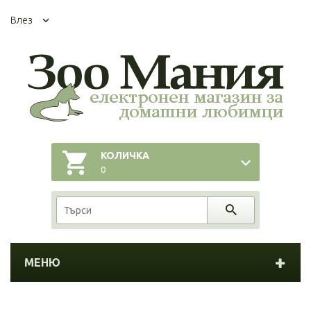
Влез
КОЛИЧКА
0
МЕНЮ