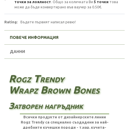
точки за лоялност
. Общо за количката Ви
5
точки
това
може да бъде конвертирано във ваучер за
0.50€
.
Rating:
Бъдете първият написал ревю!
ПОВЕЧЕ ИНФОРМАЦИЯ
ДАННИ
Rogz Trendy
Wrapz Brown Bones
Затворен нагръдник
Всички продукти от дизайнерските линии
Rogz Trendy са специално създадени за най-
дребните кучешки породи - т.нар. кучета-