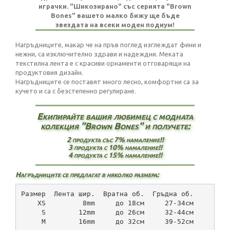
играчки. "Шикозирано" със серията "Brown
Bones" вашето малко бижу ще бъде
звездата на всеки моден подиум!
Нагръдниците, макар че на пръв поглед изглеждат фини и
нежни, са изключително здрави и надеждни. Меката
текстилна лента е с красиви орнаменти отговарящи на
продуктовия дизайн.
Нагръдниците се поставят много лесно, комфортни са за
кучето и са с безстепенно регулиране.
Екипирайте вашия любимец с модната
колекция "Brown Bones" и получете:
2 продукта със 7% намаление!!
3 продукта с 10% намаление!!
4 продукта с 15% намаление!!
Нагръдниците се предлагат в няколко размера:
Размер  Лента шир.  Вратна об.  Гръдна об.
    XS         8mm     до 18см     27-34см
     S        12mm     до 26см     32-44см
     М        16mm     до 32см     39-52см