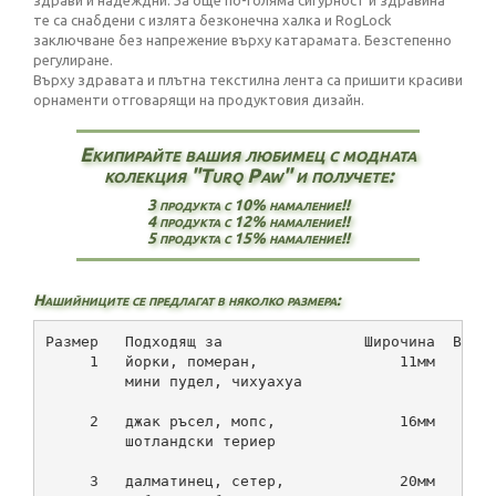
здрави и надеждни. За още по-голяма сигурност и здравина
те са снабдени с излята безконечна халка и RogLock
заключване без напрежение върху катарамата. Безстепенно
регулиране.
Върху здравата и плътна текстилна лента са пришити красиви
орнаменти отговарящи на продуктовия дизайн.
Екипирайте вашия любимец с модната
колекция "Turq Paw" и получете:
3 продукта с 10% намаление!!
4 продукта с 12% намаление!!
5 продукта с 15% намаление!!
Нашийниците се предлагат в няколко размера:
Размер   Подходящ за                Широчина  Врат
     1   йорки, померан,                11мм      
         мини пудел, чихуахуа
     2   джак ръсел, мопс,              16мм      
         шотландски териер
     3   далматинец, сетер,             20мм      