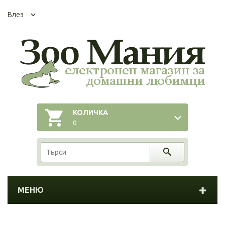
Влез
КОЛИЧКА
0
МЕНЮ