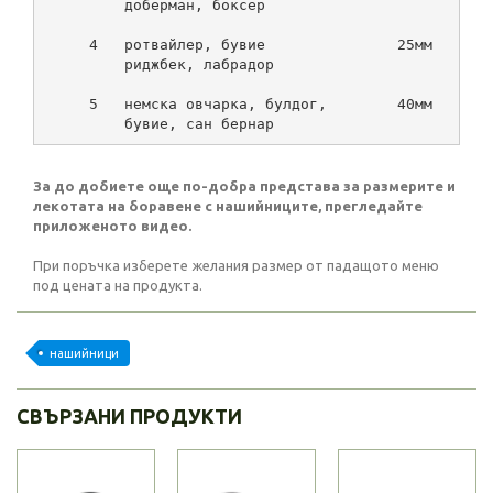
         доберман, боксер
     4   ротвайлер, бувие               25мм      
         риджбек, лабрадор
     5   немска овчарка, булдог,        40мм      
         бувие, сан бернар
За до добиете още по-добра представа за размерите и
лекотата на боравене с нашийниците, прегледайте
приложеното видео.
При поръчка изберете желания размер от падащото меню
под цената на продукта.
нашийници
СВЪРЗАНИ ПРОДУКТИ