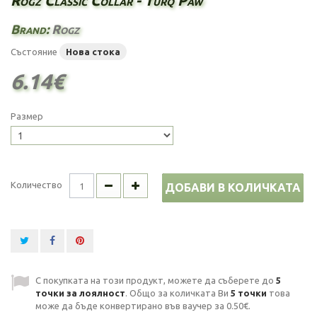
Rogz Classic Collar - Turq Paw
Brand:
Rogz
Състояние
Нова стока
6.14€
Размер
Количество
ДОБАВИ В КОЛИЧКАТА
С покупката на този продукт, можете да съберете до
5
точки за лоялност
. Общо за количката Ви
5
точки
това
може да бъде конвертирано във ваучер за
0.50€
.