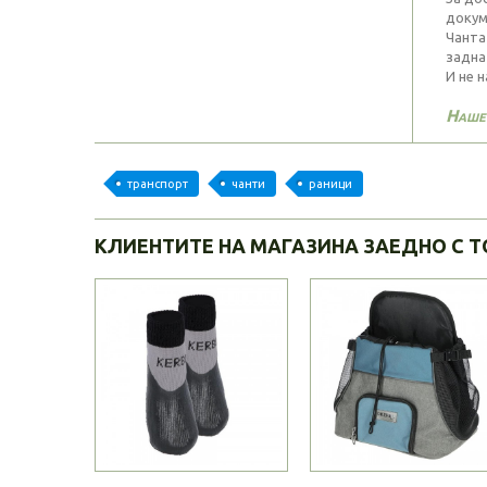
докум
Чанта
задна
И не 
Наше
транспорт
чанти
раници
КЛИЕНТИТЕ НА МАГАЗИНА ЗАЕДНО С Т