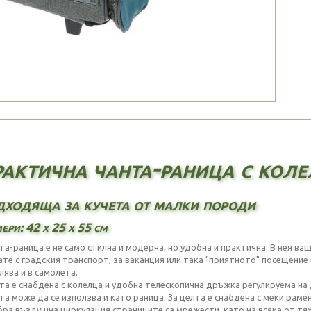
актична чанта-раница с кол
ходяща за кучета от малки породи
ери: 42 х 25 х 55 см
та-раница е не само стилна и модерна, но удобна и практична. В нея в
ате с градския транспорт, за ваканция или така "приятното" посещени
лява и в самолета.
та е снабдена с колелца и удобна телескопична дръжка регулируема на д
та може да се използва и като раница. За целта е снабдена с меки раме
бра въздушна циркулация страниците са мрежести, като на всяка от тях