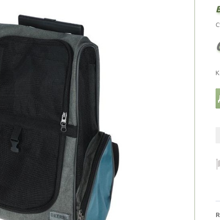
С
К
R