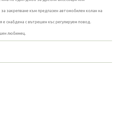
 за закрепване към предпазен автомобилен колан на
я е снабдена с вътрешен къс регулируем повод.
ашен любимец.