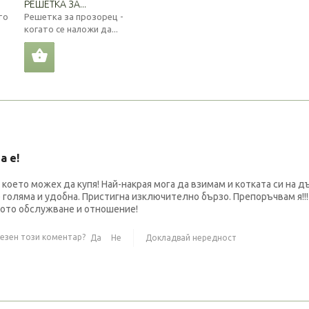
РЕШЕТКА ЗА...
то
Решетка за прозорец -
когато се наложи да...
а e!
което можех да купя! Най-накрая мога да взимам и котката си на д
 голяма и удобна. Пристигна изключително бързо. Препоръчвам я!!!
ото обслужване и отношение!
лезен този коментар?
Да
Не
Докладвай нередност