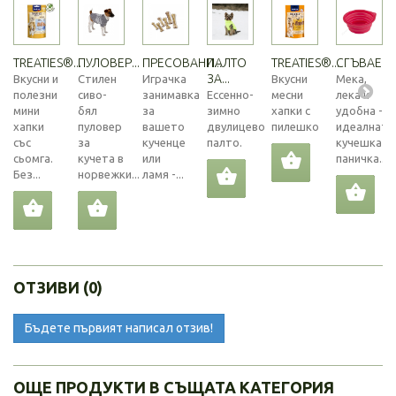
TREATIES®...
ПУЛОВЕР...
ПРЕСОВАНИ...
ПАЛТО
TREATIES®...
СГЪВАЕМА.
ЗА...
Вкусни и
Стилен
Играчка
Вкусни
Мека,
полезни
сиво-
занимавка
Ессенно-
месни
лека и
мини
бял
за
зимно
хапки с
удобна -
хапки
пуловер
вашето
двулицево
пилешко
идеалната
със
за
кученце
палто.
кучешка
сьомга.
кучета в
или
паничка...
Без...
норвежки...
ламя -...
ОТЗИВИ (0)
Бъдете първият написал отзив!
ОЩЕ ПРОДУКТИ В СЪЩАТА КАТЕГОРИЯ