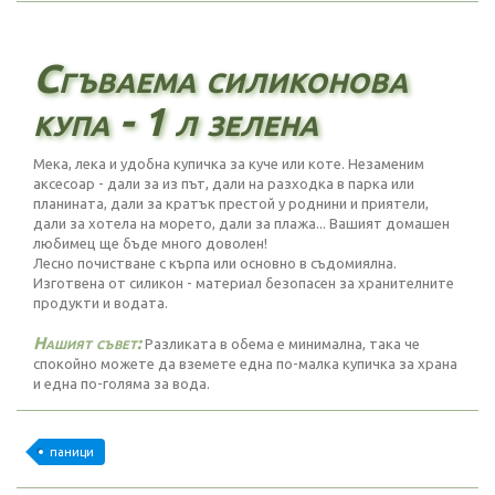
Сгъваема силиконова
купа - 1 л зелена
Мека, лека и удобна купичка за куче или коте. Незаменим
аксесоар - дали за из път, дали на разходка в парка или
планината, дали за кратък престой у роднини и приятели,
дали за хотела на морето, дали за плажа... Вашият домашен
любимец ще бъде много доволен!
Лесно почистване с кърпа или основно в съдомиялна.
Изготвена от силикон - материал безопасен за хранителните
продукти и водата.
Нашият съвет:
Разликата в обема е минимална, така че
спокойно можете да вземете една по-малка купичка за храна
и една по-голяма за вода.
паници