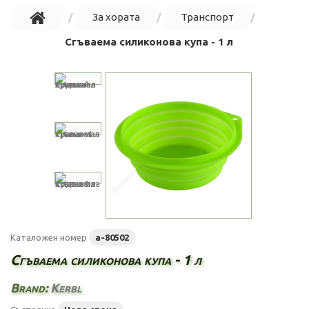
За хората
Транспорт
Сгъваема силиконова купа - 1 л
Каталожен номер
a-80502
Сгъваема силиконова купа - 1 л
Brand:
Kerbl