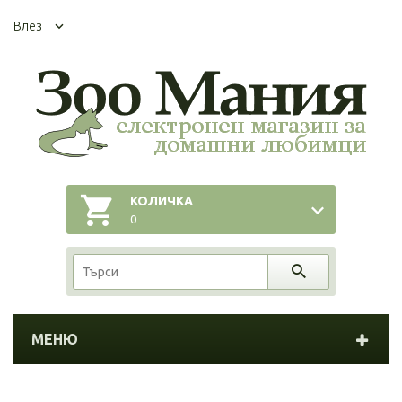
Влез
КОЛИЧКА
0
МЕНЮ