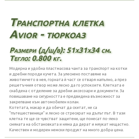
Транспортна клетка
Avior - тюркоаз
Размери (д/ш/в): 51х31х34 см.
Тегло: 0.800 кг.
Модерна и удобна пластмасова чанта за транспорт на котки
и дребни породи кучета. За улеснено поставяне на
животинчето в нея, горната ѝ част се отваря напълно, а през
решетъчния отвор може лесно да го успокоите. Клетката е
снабдена с отделение за дребни аксесоари и документи. За
повишаване на сигурността е предвидена възможност за
закрепване към автомобилен колан.
Котетата, макар и да обичат да скитат, не са
"пътешественици" и лесно се стресират на дълъг път. В тази
клетка те ще се чувстват защитени, ще понесат по-леко
смяната на обстановката и няма да дерат и мяукат нещастно.
Качествен и модерен немски продукт на много добра цена.