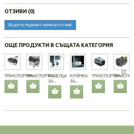
ОТЗИВИ (0)
Бъдете първият написал отзив!
ОЩЕ ПРОДУКТИ В СЪЩАТА КАТЕГОРИЯ
ТРАНСПОРТНА...
ТРАНСПОРТНА...
КОЛЕЛЦА
КУПИЧКА
ТРАНСПОРТНА...
ТРАНСПОРТ
ЗА...
ЗА...