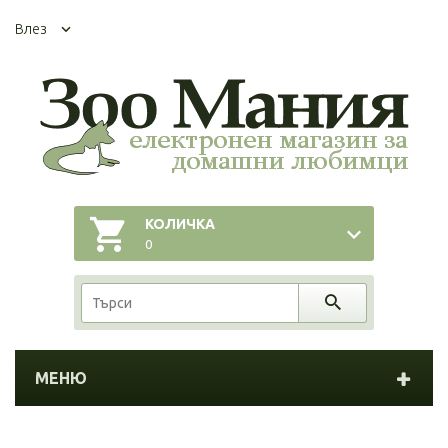
Влез
КОЛИЧКА
0
МЕНЮ