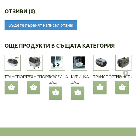
ОТЗИВИ (0)
Бъдете първият написал отзив!
ОЩЕ ПРОДУКТИ В СЪЩАТА КАТЕГОРИЯ
ТРАНСПОРТНА...
ТРАНСПОРТНА...
КОЛЕЛЦА
КУПИЧКА
ТРАНСПОРТНА...
ТРАНСПОРТ
ЗА...
ЗА...