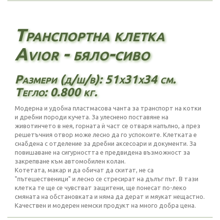
Транспортна клетка
Avior - бяло-сиво
Размери (д/ш/в): 51х31х34 см.
Тегло: 0.800 кг.
Модерна и удобна пластмасова чанта за транспорт на котки
и дребни породи кучета. За улеснено поставяне на
животинчето в нея, горната ѝ част се отваря напълно, а през
решетъчния отвор може лесно да го успокоите. Клетката е
снабдена с отделение за дребни аксесоари и документи. За
повишаване на сигурността е предвидена възможност за
закрепване към автомобилен колан.
Котетата, макар и да обичат да скитат, не са
"пътешественици" и лесно се стресират на дълъг път. В тази
клетка те ще се чувстват защитени, ще понесат по-леко
смяната на обстановката и няма да дерат и мяукат нещастно.
Качествен и модерен немски продукт на много добра цена.