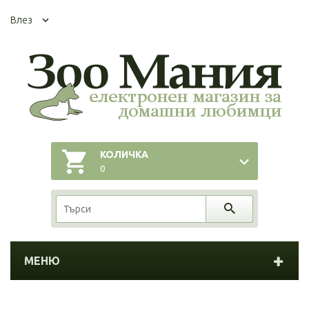
Влез
КОЛИЧКА
0
МЕНЮ